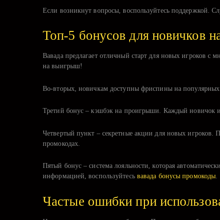
Если возникнут вопросы, воспользуйтесь поддержкой. Сл
Топ-5 бонусов для новичков н
Вавада предлагает отличный старт для новых игроков с 
на выигрыш!
Во-вторых, новичкам доступны фриспины на популярных с
Третий бонус – кэшбэк на проигрыши. Каждый новичок им
Четвертый пункт – секретные акции для новых игроков.
промокодах.
Пятый бонус – система лояльности, которая автоматическ
информацией, воспользуйтесь
вавада бонусы промокоды
.
Частые ошибки при использова