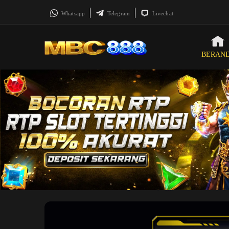
Whatsapp
Telegram
Livechat
BERAN