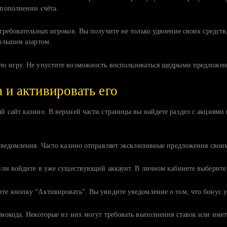
 пополнении счёта.
требовательных игроков. Вы получите не только удвоение своих средст
большим азартом.
ую игру. Не упустите возможность воспользоваться щедрыми предложен
 и активировать его
 сайт казино. В верхней части страницы вы найдете раздел с акциями 
 уведомления. Часто казино отправляет эксклюзивные предложения сво
 или войдите в уже существующий аккаунт. В личном кабинете выберите
те кнопку “Активировать”. Вы увидите уведомление о том, что бонус у
мокода. Некоторые из них могут требовать выполнения ставок или имет