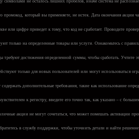
у символами не осталось лишних пробелов, иначе система не распознае
о промокод, который вы применяете, не истек. Дата окончания акции ча
ве или цифре приведет к тому, что код не сработает. Проводите провер
вуют только на определенные товары или услуги. Ознакомьтесь с прави
 требуют достижения определенной суммы, чтобы сработать. Учтите э
йствуют только для новых пользователей или могут использоваться огр
 содержать дополнительные требования, такие как использование опре
увствителен к регистру, введите его точно так, как указано – с больш
зличные акции не могут сочетаться, что может помешать активации про
Обратитесь в службу поддержки, чтобы уточнить детали и найти решени