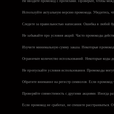
Не вводите промокод с пробелами. Проверьте, чтобы межд
Используйте актуальную версию промокода. Убедитесь, чт
Следите за правильностью написания. Ошибка в любой бук
Не забывайте про условия акций. Часто промокоды дейст
Изучите минимальную сумму заказа. Некоторые промокоды
Ограничьте количество использований. Некоторые коды де
Не пропускайте условия использования. Промокоды могут
Обратите внимание на регистр символов. Если промокод ч
Проверяйте совместимость с другими акциями. Иногда ра
Если промокод не сработал, не спешите расстраиваться. 