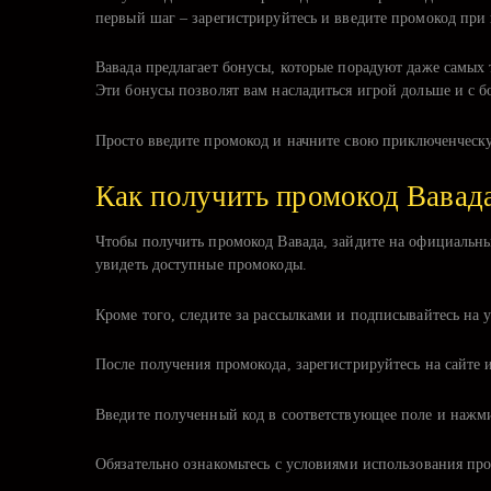
первый шаг – зарегистрируйтесь и введите промокод при
Вавада предлагает бонусы, которые порадуют даже самых 
Эти бонусы позволят вам насладиться игрой дольше и с 
Просто введите промокод и начните свою приключенческ
Как получить промокод Вавада
Чтобы получить промокод Вавада, зайдите на официальный
увидеть доступные промокоды.
Кроме того, следите за рассылками и подписывайтесь на
После получения промокода, зарегистрируйтесь на сайте
Введите полученный код в соответствующее поле и нажми
Обязательно ознакомьтесь с условиями использования про