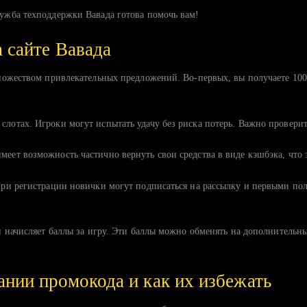
ужба техподдержки Вавада готова помочь вам!
а сайте Вавада
множеством привлекательных предложений. Во-первых, вы получаете 10
лотах. Игроки могут испытать удачу без риска потерь. Важно проверит
еет возможность частично вернуть свои средства в виде кэшбэка, что 
 При регистрации новички могут подписаться на рассылку и первыми п
и начисляет баллы за игру. Эти баллы можно обменять на дополнительн
нии промокода и как их избежать