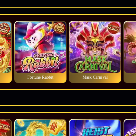
Fortune Rabbit
Mask Carnival