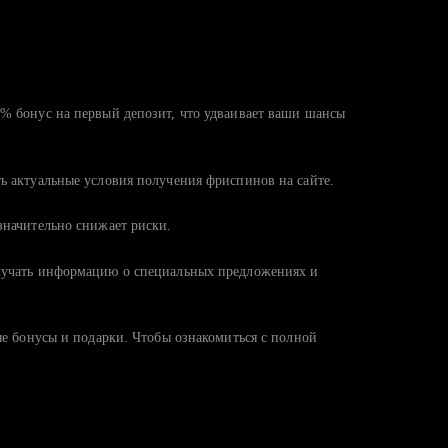
0% бонус на первый депозит, что удваивает ваши шансы
ь актуальные условия получения фриспинов на сайте.
значительно снижает риски.
олучать информацию о специальных предложениях и
ые бонусы и подарки. Чтобы ознакомиться с полной