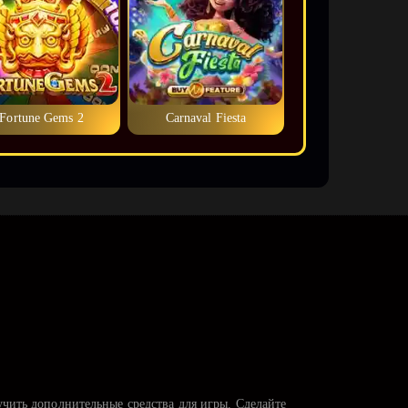
Fortune Gems 2
Carnaval Fiesta
ить дополнительные средства для игры. Сделайте