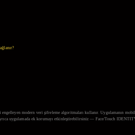
ağlanır?
ini engelleyen modern veri şifreleme algoritmaları kullanır. Uygulamanın mobil
. Ayrıca uygulamada ek korumayı etkinleştirebilirsiniz — Face/Touch IDENTI