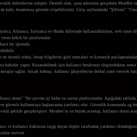
 güvenlik önlemlerine sahiptir. Önemli olan, ayna adresinin gerçekten MostBet
nde kalır, hesabınıza güvenle erişebilirsiniz. Giriş sayfasındaki “Şifremi” “Unu
yolca, Almanca, İtalyanca ve Hindu dillerinde kullanılabilirken, web sitesi dil
 veren köklü bir platformdur.
sit bir işlemdir.
ilebilir.
en en önemli nokta, hesap bilgilerini gizli tutmaları ve kimseyle paylaşmamalar
res bahisler yapın. Kazanabilmek için kullanıcı hesabınızı oluşturduktan sonra 
ntajlar sağlar. Ancak bahisçi, kullanıcı şikayetlerine derhal yanıt vererek hata
lanıcı dostu” “bir çevrim içi bahis ve casino platformudur. Aşağıdaki tabloda, 
sına ve güvenle kullanmaya başlamasına yardımcı olur. Güvenlik konusunda ag üs
üvenli şekilde gerçekleşiyor. Mostbet’in en büyük avantajı, kullanıcı dostu ar
nıcı ve kullanıcı haklarına saygı duyan kişiler tarafından yardımcı olunduğunu
oyunlar mevcut.