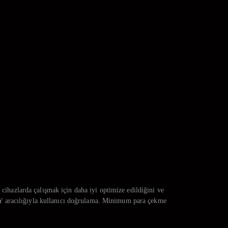
 cihazlarda çalışmak için daha iyi optimize edildiğini ve
TY aracılığıyla kullanıcı doğrulama. Minimum para çekme