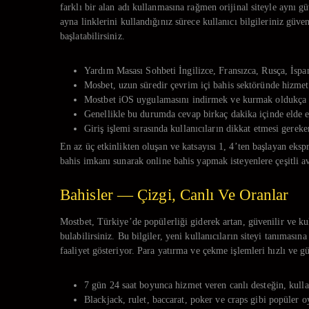
farklı bir alan adı kullanmasına rağmen orijinal siteyle aynı
ayna linklerini kullandığınız sürece kullanıcı bilgileriniz güve
başlatabilirsiniz.
Yardım Masası Sohbeti İngilizce, Fransızca, Rusça, İspan
Mosbet, uzun süredir çevrim içi bahis sektöründe hizmet
Mostbet iOS uygulamasını indirmek ve kurmak oldukça ba
Genellikle bu durumda cevap birkaç dakika içinde elde ed
Giriş işlemi sırasında kullanıcıların dikkat etmesi gerek
En az üç etkinlikten oluşan ve katsayısı 1, 4’ten başlayan eksp
bahis imkanı sunarak online bahis yapmak isteyenlere çeşitli ava
Bahisler — Çizgi, Canlı Ve Oranlar
Mostbet, Türkiye’de popülerliği giderek artan, güvenilir ve kul
bulabilirsiniz. Bu bilgiler, yeni kullanıcıların siteyi tanıma
faaliyet gösteriyor. Para yatırma ve çekme işlemleri hızlı ve g
7 gün 24 saat boyunca hizmet veren canlı desteğin, kulla
Blackjack, rulet, baccarat, poker ve craps gibi popüler 