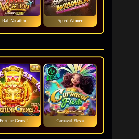
Bali Vacation
Speed Winner
Fortune Gems 2
Carnaval Fiesta