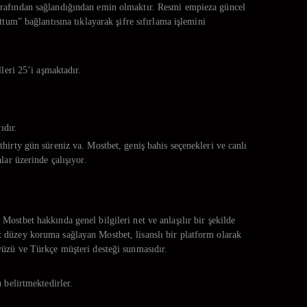
 tarafından sağlandığından emin olmaktır. Resmi empieza güncel
ttum” bağlantısına tıklayarak şifre sıfırlama işlemini
leri 25’i aşmaktadır.
ıdır.
thirty gün süreniz va. Mostbet, geniş bahis seçenekleri ve canlı
lar üzerinde çalışıyor.
Mostbet hakkında genel bilgileri net ve anlaşılır bir şekilde
t düzey koruma sağlayan Mostbet, lisanslı bir platform olarak
ayüzü ve Türkçe müşteri desteği sunmasıdır.
 belirtmektedirler.