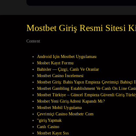
Mostbet Giriş Resmi Sitesi K
Content
Android Için Mostbet Uygulaması
Mosbet Kayıt Formu
Bahisler — Çizgi, Canlı Ve Oranlar
Mostbet Casino İncelemesi
Mostbet Giriş: Bahis Yapın Empieza Çevrimiçi Bahisçi I
Mostbet Gambling Establishment Ve Canlı On Line Casi
Mostbet Türkiye – Güncel Empieza Güvenli Giriş Türkiy
Mosbet Yeni Giriş Adresi Kapandı Mı?
Mostbet Mobil Uygulama
Çevrimiçi Casino Mostbetr Com
“giriş Yapmak
Canlı Casino
Mostbet Kayıt Sss