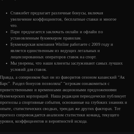
Ставкибет предлагает различные бонусы, включая
увеличение коэффициентов, бесплатные ставки и многое
что.
Пари предлагается заключать онлайн и офлайн по
установленным букмекером правилам.
Букмекерская компания Winline работаете с 2009 году и
является единственным из ведущих легальных и
лицензированных операторов ставок на спорт.
Мы уверены, что наши клиенты заслуживают самых лучших
условий для ставок.
Правда, а соперником был он из фаворитов сезоном казанский “Ак
Барс”. Раздел бонусов позволяла” “игрокам ознакомиться с
приветственными и временными акционными предложениями
букмекерских корпораций. Наша редакция периодически публикует
прогнозы а спортивные события, основанные на глубоких знаниях и
опыте, статистических сводках, трендах же других факторах. Тот
прогноз сопровождается анализом статистики команд, текущего
уровня, коэффициентов и вероятностей исхода.