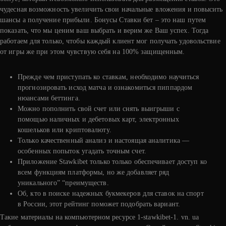
чудесная возможность увеличить свои начальные вложения и повысить
шансы а получение прибыли. Бонусы Ставки бет – это наш путем
показать, что мы ценим ваш выбрать и верим же Ваш успех. Тогда
работаем для только, чтобы каждый клиент мог получать удовольствие
от игры же при этом чувствую себя на 100% защищенным.
Прежде чем приступать ко ставкам, необходимо научиться
прогнозировать исход матча и ознакомиться пиппардом
нюансами беттинга.
Можно пополнить свой счет или снять выигрыши с
помощью наличных и дебетовых карт, электронных
кошельков или криптовалютy.
Только качественный анализ и настоящая аналитика —
особенных попыток угадать точным счет.
Приложение Stawkibet только только обеспечивает доступ ко
всем функциям платформы, но же добавляет ряд
уникального” “преимуществ.
Об, кто в поиске надежных букмекеров для ставок на спорт
в России, этот рейтинг поможет подобрать вариант.
Такие материалы на компьютерном ресурсе 1-stawkibet-1. vn. ua