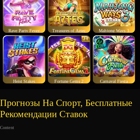
Rave Party Fever
Treasures of Aztec
Mahjong Ways 3
Heist Stakes
Fortune Gems 2
Carnaval Fiesta
Прогнозы На Спорт, Бесплатные
Рекомендации Ставок
Content