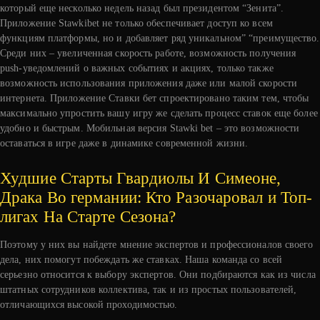
который еще несколько недель назад был президентом “Зенита”.
Приложение Stawkibet не только обеспечивает доступ ко всем
функциям платформы, но и добавляет ряд уникальном” “преимущество.
Среди них – увеличенная скорость работе, возможность получения
push-уведомлений о важных событиях и акциях, только также
возможность использования приложения даже или малой скорости
интернета. Приложение Ставки бет спроектировано таким тем, чтобы
максимально упростить вашу игру же сделать процесс ставок еще более
удобно и быстрым. Мобильная версия Stawki bet – это возможности
оставаться в игре даже в динамике современной жизни.
Худшие Старты Гвардиолы И Симеоне,
Драка Во германии: Кто Разочаровал и Топ-
лигах На Старте Сезона?
Поэтому у них вы найдете мнение экспертов и профессионалов своего
дела, них помогут побеждать же ставках. Наша команда со всей
серьезно относится к выбору экспертов. Они подбираются как из числа
штатных сотрудников коллектива, так и из простых пользователей,
отличающихся высокой проходимостью.