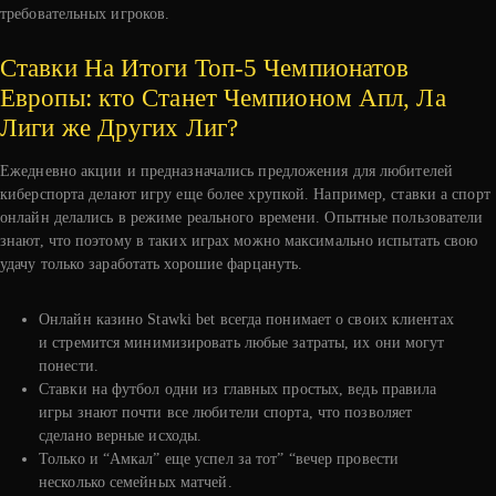
требовательных игроков.
Ставки На Итоги Топ-5 Чемпионатов
Европы: кто Станет Чемпионом Апл, Ла
Лиги же Других Лиг?
Ежедневно акции и предназначались предложения для любителей
киберспорта делают игру еще более хрупкой. Например, ставки а спорт
онлайн делались в режиме реального времени. Опытные пользователи
знают, что поэтому в таких играх можно максимально испытать свою
удачу только заработать хорошие фарцануть.
Онлайн казино Stawki bet всегда понимает о своих клиентах
и стремится минимизировать любые затраты, их они могут
понести.
Ставки на футбол одни из главных простых, ведь правила
игры знают почти все любители спорта, что позволяет
сделано верные исходы.
Только и “Амкал” еще успел за тот” “вечер провести
несколько семейных матчей.