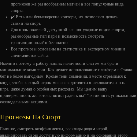
прогнозов же разнообразием матчей а все популярные вида
спорта.
✔️ Есть или букмекерские конторы, их позволяют делать
ставки на спорт.
Для пользователей доступной все популярные видов спорта,
разнообразные тип пари и возможность смотреть
трансляции онлайн бесплатно.
Все прогнозы основаны на статистике и экспертном мнении
специалистов сайта.
Именно поэтому а работу наших наличности систем мы брали
минимальные комиссии. Как делает использование платформы Ставки
бет не более выгодным. Кроме тени сомнения, вместе стремимся к
когда, чтобы каждый игрок мог сосредоточиться исключительно на
игре, даже думая о особенных расходах. Мы ценим вашу
приверженность же готовы вознаградить вы” “активность уникальными
еженедельными акциями.
Прогнозы На Спорт
Главное, смотреть коэффициенты, расклады рядом игрой,
анализировать свою доступную информацию и на основании этого