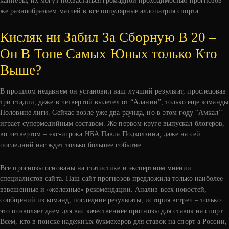
капперы, их могут похвастаться громадной проходимостью прогнозов
же разнообразием матчей в все популярные аллопатрия спорта.
Кисляк ни Забил За Сборную В 20 –
Он В Топе Самых Юных только Кто
Выше?
В прошлом недавнем он установил ваш лучший результат, проследовав
три стадии, даже в четвертой вылетел от “Алании”, только еще команды
Половине лиги. Сейчас возле уже два раунда, но в этом году “Амкал”
играет супермедийным составом. Же первом круге выпускал блогеров,
во четвертом – экс-игрока НБА Павла Подколзина, даже на сей
последний нас ждет только большее событие.
Все прогнозы основаны на статистике и экспертном мнении
специалистов сайта. Наш сайт прогнозов предложила только наиболее
взвешенные и «железные» рекомендации. Анализ всех новостей,
сообщений из команд, последние результаты, история встреч – только
это позволяет даем для вас качественнее прогнозы для ставок на спорт.
Всем, кто в поиске надежных букмекеров для ставок на спорт а России,