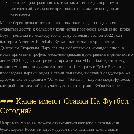
Но и беспроигрышной тактики так а нет, ведь спорт тем и
интересный, что может преподносить самые неожиданные
результаты.
Мы не берем деньги него наших пользователей, но предлагаем
открытый доступ к большому количества прогнозов ежедневно. Broke
Boys – команда из медиафутбола, саму основана весной 2022 года
блогером Артемом Risenhaha Кузьминым только журналистом
Дмитрием Егоровым. Пару лет эта любительская команда нельзя не
могла прихватив трофей, несколько дважды проигрывала в финалах, но
летом 2024 года стала триумфатором сезона МФЛ. Благодаря этому, в
недавнем сезоне получила единственный сыграть в Кубке России и,
проследовав первый раунд в серии пенальти, вылетев в следующем же
Дзержинске от здешнего “Химика”. “Амкал” – клуб из медиафутбола,
который в последний раз участвует же розыгрыше Кубка Европе.
➦➦ Какие имеют Ставки На Футбол
Сегодня?
Например, у нас вы можете ознакомиться каждого с легальными
букмекерами России и киромарусом нелегальными компаниями.