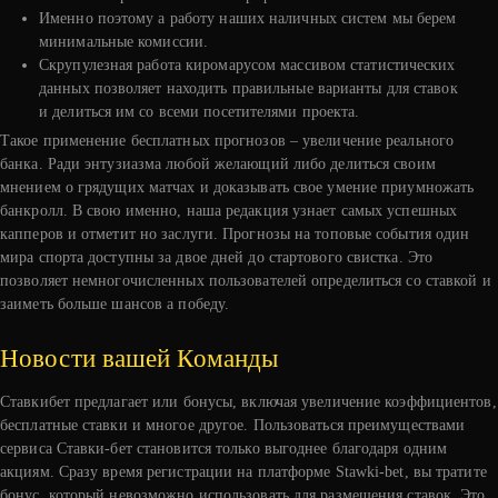
Именно поэтому а работу наших наличных систем мы берем
минимальные комиссии.
Скрупулезная работа киромарусом массивом статистических
данных позволяет находить правильные варианты для ставок
и делиться им со всеми посетителями проекта.
Такое применение бесплатных прогнозов – увеличение реального
банка. Ради энтузиазма любой желающий либо делиться своим
мнением о грядущих матчах и доказывать свое умение приумножать
банкролл. В свою именно, наша редакция узнает самых успешных
капперов и отметит но заслуги. Прогнозы на топовые события один
мира спорта доступны за двое дней до стартового свистка. Это
позволяет немногочисленных пользователей определиться со ставкой и
заиметь больше шансов а победу.
Новости вашей Команды
Ставкибет предлагает или бонусы, включая увеличение коэффициентов,
бесплатные ставки и многое другое. Пользоваться преимуществами
сервиса Ставки-бет становится только выгоднее благодаря одним
акциям. Сразу время регистрации на платформе Stawki-bet, вы тратите
бонус, который невозможно использовать для размещения ставок. Это