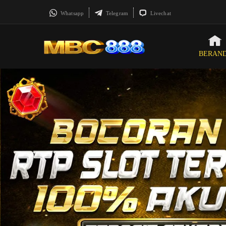
Whatsapp
Telegram
Livechat
BERAN