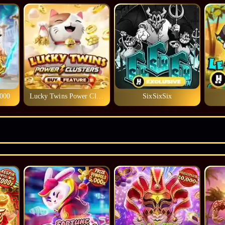
1000
Lucky Twins Power Clusters
SixSixSix