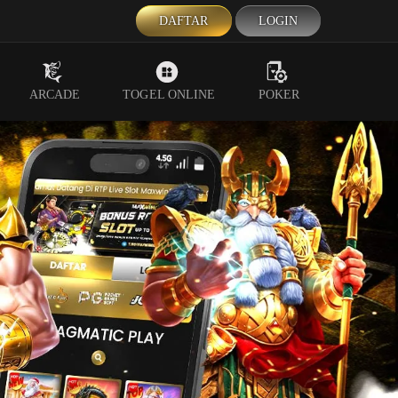
DAFTAR
LOGIN
ARCADE
TOGEL ONLINE
POKER