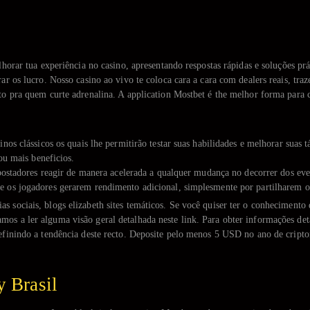
elhorar tua experiência no casino, apresentando respostas rápidas e soluções pr
rar os lucro. Nosso casino ao vivo te coloca cara a cara com dealers reais, traz
ito pra quem curte adrenalina. A application Mostbet é the melhor forma para 
s clássicos os quais lhe permitirão testar suas habilidades e melhorar suas tá
ou mais beneficios.
postadores reagir de manera acelerada a qualquer mudança no decorrer dos eve
os jogadores gerarem rendimento adicional, simplesmente por partilharem o 
s sociais, blogs elizabeth sites temáticos. Se você quiser ter o conhecimento
mos a ler alguma visão geral detalhada neste link. Para obter informações det
 definindo a tendência deste recto. Deposite pelo menos 5 USD no ano de cri
y Brasil