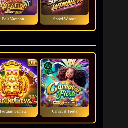
Bali Vacation
Speed Winner
Fortune Gems 2
Carnaval Fiesta