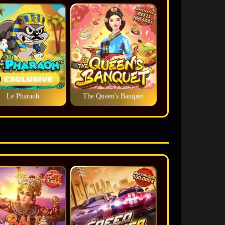
Le Pharaoh
The Queen's Banquet