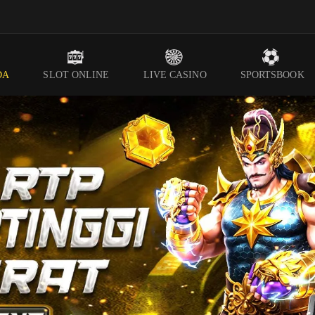
DA
SLOT ONLINE
LIVE CASINO
SPORTSBOOK