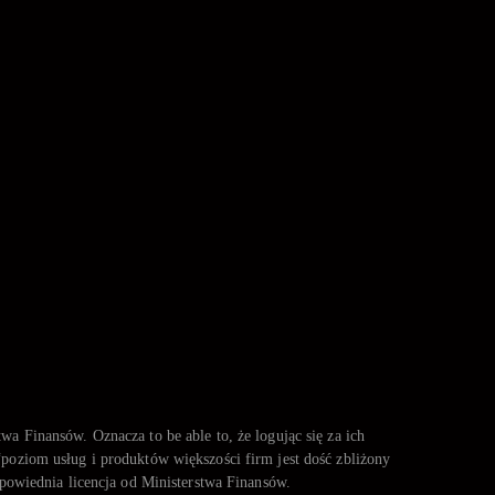
a Finansów. Oznacza to be able to, że logując się za ich
poziom usług i produktów większości firm jest dość zbliżony
dpowiednia licencja od Ministerstwa Finansów.