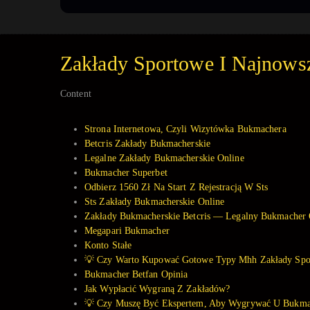
Zakłady Sportowe I Najnow
Content
Strona Internetowa, Czyli Wizytówka Bukmachera
Betcris Zakłady Bukmacherskie
Legalne Zakłady Bukmacherskie Online
Bukmacher Superbet
Odbierz 1560 Zł Na Start Z Rejestracją W Sts
Sts Zakłady Bukmacherskie Online
Zakłady Bukmacherskie Betcris — Legalny Bukmacher 
Megapari Bukmacher
Konto Stałe
💡 Czy Warto Kupować Gotowe Typy Mhh Zakłady Spo
Bukmacher Betfan Opinia
Jak Wypłacić Wygraną Z Zakładów?
💡 Czy Muszę Być Ekspertem, Aby Wygrywać U Bukma