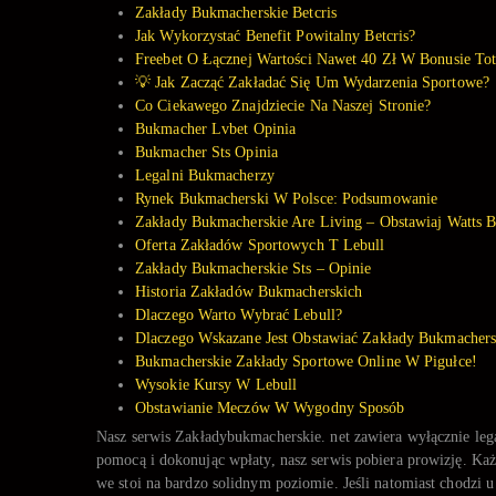
Zakłady Bukmacherskie Betcris
Jak Wykorzystać Benefit Powitalny Betcris?
Freebet O Łącznej Wartości Nawet 40 Zł W Bonusie Tot
💡 Jak Zacząć Zakładać Się Um Wydarzenia Sportowe?
Co Ciekawego Znajdziecie Na Naszej Stronie?
Bukmacher Lvbet Opinia
Bukmacher Sts Opinia
Legalni Bukmacherzy
Rynek Bukmacherski W Polsce: Podsumowanie
Zakłady Bukmacherskie Are Living – Obstawiaj Watts B
Oferta Zakładów Sportowych T Lebull
Zakłady Bukmacherskie Sts – Opinie
Historia Zakładów Bukmacherskich
Dlaczego Warto Wybrać Lebull?
Dlaczego Wskazane Jest Obstawiać Zakłady Bukmachers
Bukmacherskie Zakłady Sportowe Online W Pigułce!
Wysokie Kursy W Lebull
Obstawianie Meczów W Wygodny Sposób
Nasz serwis Zakładybukmacherskie. net zawiera wyłącznie lega
pomocą i dokonując wpłaty, nasz serwis pobiera prowizję. Ka
we stoi na bardzo solidnym poziomie. Jeśli natomiast chodzi 