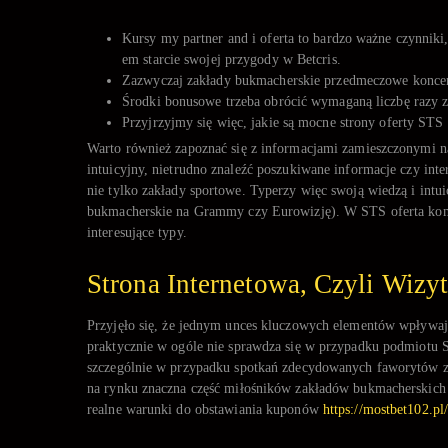
Kursy my partner and i oferta to bardzo ważne czynnik
em starcie swojej przygody w Betcris.
Zazwyczaj zakłady bukmacherskie przedmeczowe koncentr
Środki bonusowe trzeba obrócić wymaganą liczbę razy 
Przyjrzyjmy się więc, jakie są mocne strony oferty STS 
Warto również zapoznać się z informacjami zamieszczonymi n
intuicyjny, nietrudno znaleźć poszukiwane informacje czy inte
nie tylko zakłady sportowe. Typerzy więc swoją wiedzą i intui
bukmacherskie na Grammy czy Eurowizję). W STS oferta komp
interesujące typy.
Strona Internetowa, Czyli Wiz
Przyjęło się, że jednym unces kluczowych elementów wpływają
praktycznie w ogóle nie sprawdza się w przypadku podmiotu St
szczególnie w przypadku spotkań zdecydowanych faworytów z o
na rynku znaczna część miłośników zakładów bukmacherskich 
realne warunki do obstawiania kuponów
https://mostbet102.pl