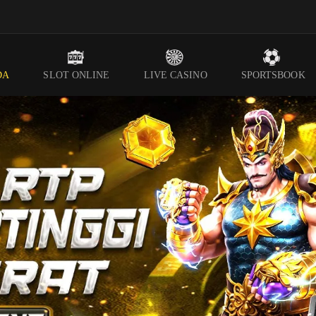
DA
SLOT ONLINE
LIVE CASINO
SPORTSBOOK