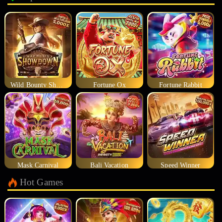
Wild Bounty Showdown
Fortune Ox
Fortune Rabbit
Mask Carnival
Bali Vacation
Speed Winner
Hot Games