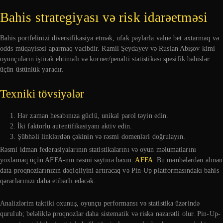
Bahis strategiyası və risk idarəetməsi
Bahis portfelinizi diversifikasiya etmək, ufak paylarla value bet axtarmaq və
odds müqayisəsi aparmaq vacibdir. Ramil Şeydayev və Ruslan Abışov kimi
oyunçuların iştirak ehtimalı və korner/penalti statistikası spesifik bahislər
üçün üstünlük yaradır.
Texniki tövsiyələr
Hər zaman hesabınıza güclü, unikal parol təyin edin.
İki faktorlu autentifikasiyanı aktiv edin.
Şübhəli linklərdən çəkinin və rəsmi domenləri doğrulayın.
Rəsmi idman federasiyalarının statistikalarını və oyun məlumatlarını
yoxlamaq üçün AFFA-nın rəsmi saytına baxın:
AFFA
. Bu mənbələrdən alınan
data proqnozlarınızın dəqiqliyini artıracaq və Pin-Up platformasındakı bahis
qərarlarınızı daha etibarlı edəcək.
Analizlərim taktiki oxunuş, oyunçu performansı və statistika üzərində
qurulub; beləliklə proqnozlar daha sistematik və riskə nəzarətli olur. Pin-Up-