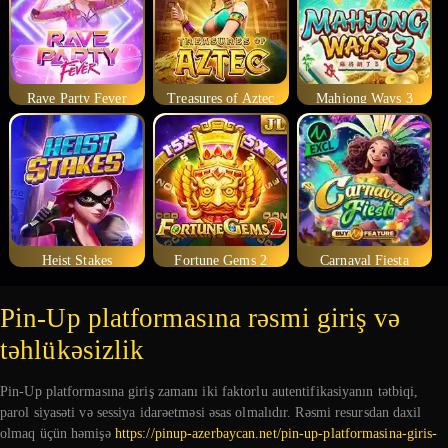
Rave Party Fever
Treasures of Aztec
Mahjong Ways 3
Heist Stakes
Fortune Gems 2
Carnaval Fiesta
Pin-Up platformasına rəsmi giriş və
təhlükəsizlik
Pin-Up platformasına giriş zamanı iki faktorlu autentifikasiyanın tətbiqi,
parol siyasəti və sessiya idarəetməsi əsas olmalıdır. Rəsmi resursdan daxil
olmaq üçün həmişə
https://pinup-azerbaycan.net/pin-up-platformasina-giris-