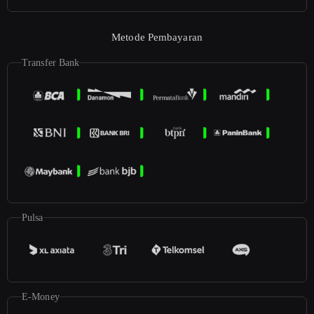
Metode Pembayaran
Transfer Bank
Pulsa
E-Money