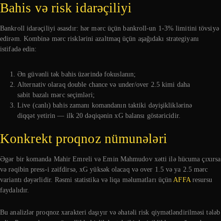
Bahis və risk idarəçiliyi
Bankroll idarəçiliyi əsasdır: hər mərc üçün bankroll-un 1-3% limitini tövsiyə
edirəm. Kombinə mərc risklərini azaltmaq üçün aşağıdakı strategiyanı
istifadə edin:
Ən güvənli tək bahis üzərində fokuslanın;
Alternativ olaraq double chance və under/over 2.5 kimi daha
sabit bazalı mərc seçimləri;
Live (canlı) bahis zamanı komandanın taktiki dəyişikliklərinə
diqqət yetirin — ilk 20 dəqiqənin xG balansı göstəricidir.
Konkrekt proqnoz nümunələri
Əgər bir komanda Mahir Emreli və Emin Mahmudov xətti ilə hücuma çıxırsa
və rəqibin press-i zəifdirsə, xG yüksək olacaq və over 1.5 və ya 2.5 mərc
variantı dəyərlidir. Rəsmi statistika və liqa məlumatları üçün
AFFA
resursu
faydalıdır.
Bu analizlər proqnoz xarakteri daşıyır və əhatəli risk qiymətləndirilməsi tələb