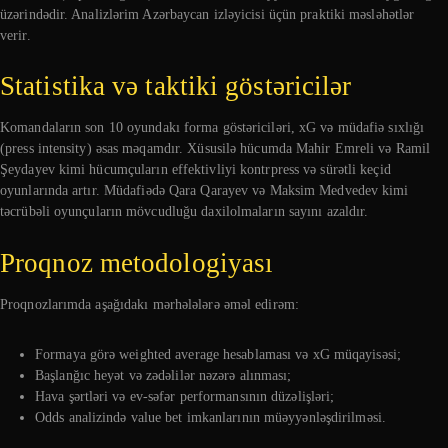
üzərindədir. Analizlərim Azərbaycan izləyicisi üçün praktiki məsləhətlər
verir.
Statistika və taktiki göstəricilər
Komandaların son 10 oyundakı forma göstəriciləri, xG və müdafiə sıxlığı
(press intensity) əsas məqamdır. Xüsusilə hücumda Mahir Emreli və Ramil
Şeydayev kimi hücumçuların effektivliyi kontrpress və sürətli keçid
oyunlarında artır. Müdafiədə Qara Qarayev və Maksim Medvedev kimi
təcrübəli oyunçuların mövcudluğu daxilolmaların sayını azaldır.
Proqnoz metodologiyası
Proqnozlarımda aşağıdakı mərhələlərə əməl edirəm:
Formaya görə weighted average hesablaması və xG müqayisəsi;
Başlanğıc heyət və zədəlilər nəzərə alınması;
Hava şərtləri və ev-səfər performansının düzəlişləri;
Odds analizində value bet imkanlarının müəyyənləşdirilməsi.