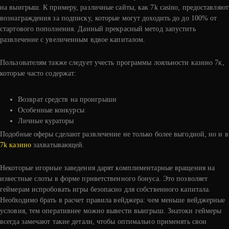
на выигрыш. К примеру, различные сайты, как 7k casino, предоставляют
вознаграждения за подписку, которые могут доходить до до 100% от
стартового пополнения. Данный прекрасный метод запустить
развлечение с увеличенным вдвое капиталом.
Пользователям также следует учесть программы лояльности казино 7к,
которые часто содержат:
Возврат средств на проигрыши
Особенные конкурсы
Личные кураторы
Подобные оферы сделают развлечение не только более выгодной, но и в
7k казино
захватывающей.
Некоторые игорные заведения дарят комплиментарные вращения на
известные слоты в форме приветственного бонуса. Это позволяет
геймерам испробовать игры безопасно для собственного капитала.
Необходимо брать в расчет правила вейджера: чем меньше вейджерные
условия, тем оперативнее можно вывести выигрыш. Знатоки геймеры
всегда замечают такие детали, чтобы оптимально применять свои