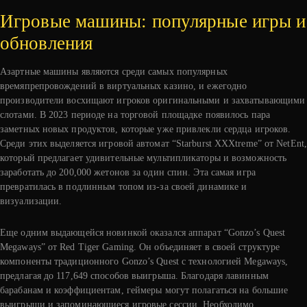
Игровые машины: популярные игры и
обновления
Азартные машины являются среди самых популярных
времяпрепровождений в виртуальных казино, и ежегодно
производители восхищают игроков оригинальными и захватывающими
слотами. В 2023 периоде на торговой площадке появилось пара
заметных новых продуктов, которые уже привлекли сердца игроков.
Среди этих выделяется игровой автомат “Starburst XXXtreme” от NetEnt,
который предлагает удивительные мультипликаторы и возможность
заработать до 200,000 жетонов за один спин. Эта самая игра
превратилась в подлинным топом из-за своей динамике и
визуализации.
Еще одним выдающейся новинкой оказался аппарат “Gonzo’s Quest
Megaways” от Red Tiger Gaming. Он объединяет в своей структуре
компоненты традиционного Gonzo’s Quest с технологией Megaways,
предлагая до 117,649 способов выигрыша. Благодаря лавинным
барабанам и коэффициентам, геймеры могут полагаться на большие
выигрыши и запоминающиеся игровые сессии. Необходимо