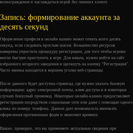
вознаграждения и наслаждаться игрой без лишних хлопот.
Запись: формирование аккаунта за
десять секунд
Оформление профиля в онлайн казино может отнять всего десять
секунд, если следовать простым шагам. Большинство ресурсов
намерены упростить процедуру регистрации, для того чтобы игроки
могли быстрее приступить к игре. Для начала, нужно войти на сайт
избранного игорного заведения и щелкнуть на кнопку “Регистрация”.
Часто иконка находится в верхнем уголке веб-страницы.
После данного будет доступна страница, где нужно указать базовую
информацию: адрес электронной почты, ключ доступа и в некоторых
случаях бонусный промокод. Некоторые онлайн-казино предоставляют
регистрацию посредством социальные сети или даже с помощью одного
клика по номеру телефона. Данное дает возможность миновать
оформления протяженных форм и экономит времени.
Важно: проверьте, что вы применяете актуальные сведения при