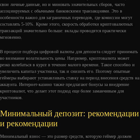
свои личные данные, но и миновать значительных сборов, часто
ассоциируемых с обычными банковскими транзакциями. Это в
особенности важно для заграничных переводов, где комиссии могут
составлять 5-10%. Кроме этого, скорость обработки криптовалютных
транзакций значительно больше: вклады проводятся практически
мгновенно.
В процессе подбора цифровой валюты для депозита следует принимать
во внимание волатильность цены. Например, криптовалюта может
резко колебаться в курсе в течение малого времени. Такое способно и
увеличить капитал участника, так и снизить его. Поэтому опытные
геймеры выбирают устанавливать ставку на период внесения средств на
аккаунта. Интернет-казино также предлагают бонусы за внедрение
криптовалют, что делает этот подход еще более заманчивым для
участников.
Минимальный депозит: рекомендации
и рекомендации
Минимальный взнос — это размер средств, которую геймер должен