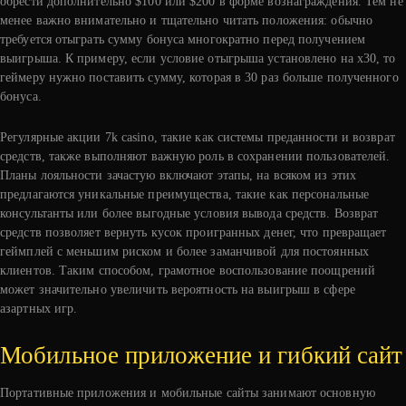
обрести дополнительно $100 или $200 в форме вознаграждения. Тем не
менее важно внимательно и тщательно читать положения: обычно
требуется отыграть сумму бонуса многократно перед получением
выигрыша. К примеру, если условие отыгрыша установлено на x30, то
геймеру нужно поставить сумму, которая в 30 раз больше полученного
бонуса.
Регулярные акции 7k casino, такие как системы преданности и возврат
средств, также выполняют важную роль в сохранении пользователей.
Планы лояльности зачастую включают этапы, на всяком из этих
предлагаются уникальные преимущества, такие как персональные
консультанты или более выгодные условия вывода средств. Возврат
средств позволяет вернуть кусок проигранных денег, что превращает
геймплей с меньшим риском и более заманчивой для постоянных
клиентов. Таким способом, грамотное воспользование поощрений
может значительно увеличить вероятность на выигрыш в сфере
азартных игр.
Мобильное приложение и гибкий сайт
Портативные приложения и мобильные сайты занимают основную