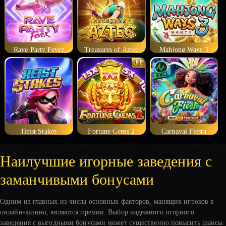
Rave Party Fever
Treasures of Aztec
Mahjong Ways 3
Heist Stakes
Fortune Gems 2
Carnaval Fiesta
Наилучшие игорные заведения с
заманчивыми бонусами
Одним из главных из числа основных факторов, манящих игроков в
онлайн-казино, являются премии. Выбор надежного игорного
заведения с выгодными бонусами может существенно повысить шансы