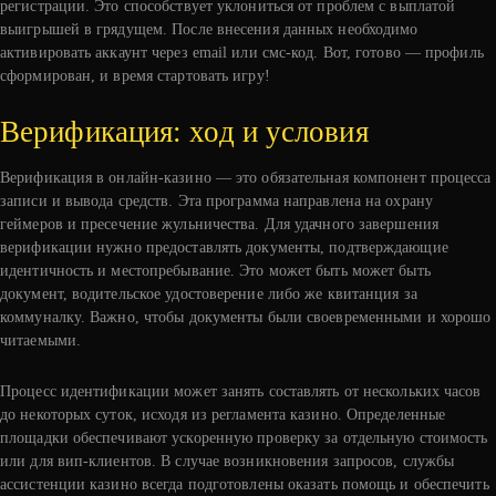
регистрации. Это способствует уклониться от проблем с выплатой
выигрышей в грядущем. После внесения данных необходимо
активировать аккаунт через email или смс-код. Вот, готово — профиль
сформирован, и время стартовать игру!
Верификация: ход и условия
Верификация в онлайн-казино — это обязательная компонент процесса
записи и вывода средств. Эта программа направлена на охрану
геймеров и пресечение жульничества. Для удачного завершения
верификации нужно предоставлять документы, подтверждающие
идентичность и местопребывание. Это может быть может быть
документ, водительское удостоверение либо же квитанция за
коммуналку. Важно, чтобы документы были своевременными и хорошо
читаемыми.
Процесс идентификации может занять составлять от нескольких часов
до некоторых суток, исходя из регламента казино. Определенные
площадки обеспечивают ускоренную проверку за отдельную стоимость
или для вип-клиентов. В случае возникновения запросов, службы
ассистенции казино всегда подготовлены оказать помощь и обеспечить