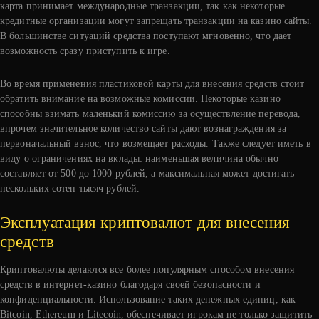
карта принимает международные транзакции, так как некоторые
кредитные организации могут запрещать транзакции на казино сайты.
В большинстве ситуаций средства поступают мгновенно, что дает
возможность сразу приступить к игре.
Во время применения пластиковой карты для внесения средств стоит
обратить внимание на возможные комиссии. Некоторые казино
способны взимать маленький комиссию за осуществление перевода,
впрочем значительное количество сайты дают вознаграждения за
первоначальный взнос, что возмещает расходы. Также следует иметь в
виду о ограничениях на вклады: наименьшая величина обычно
составляет от 500 до 1000 рублей, а максимальная может достигать
нескольких сотен тысяч рублей.
Эксплуатация криптовалют для внесения
средств
Криптовалюты делаются все более популярным способом внесения
средств в интернет-казино благодаря своей безопасности и
конфиденциальности. Использование таких денежных единиц, как
Bitcoin, Ethereum и Litecoin, обеспечивает игрокам не только защитить