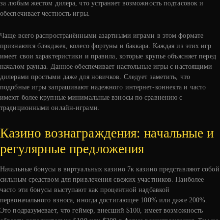
за любым жестом дилера, что устраняет возможность подтасовок и
обеспечивает честность игры.
Чаще всего распространёнными азартными играми в этом формате
признаются блэкджек, колесо фортуны и баккара. Каждая из этих игр
имеет свои характеристики и правила, которые крупье объясняет перед
началом раунда. Данное обеспечивает настольные игры с настоящими
дилерами простыми даже для новичков. Следует заметить, что
подобные игры запрашивают надежного интернет-коннекта и часто
имеют более крупные минимальные взносы по сравнению с
традиционными онлайн-играми.
Казино вознаграждения: начальные и
регулярные предложения
Начальные бонусы в виртуальных казино 7к казино представляют собой
сильным средством для привлечения свежих участников. Наиболее
часто эти бонусы выступают как процентной надбавкой
первоначального взноса, иногда достигающее 100% или даже 200%.
Это подразумевает, что геймер, внесший $100, имеет возможность