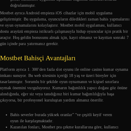
doğrulanmıştır.
Mostbet ayrıca Android empieza iOS cihazlar için mobil uygulama
geliştirmiştir. Bu uygulama, oyuncuların diledikleri zaman bahis yapmalarını
ve oyun oynamalarını kolaylaştırır. Mostbet mobil uygulaması, kullanıcı
dostu arayüzü empieza istikrarlı çalışmasıyla hidup oyuncular için pratik bir
araçtır. Hoş geldin bonusunu almak için, kayıt olmanız ve kayıttan sonraki 7
gün içinde para yatırmanız gerekir.
Mostbet Bahisçi Avantajları
Platform ayrıca 1. 300’den fazla slot oyunu ile online casino kumar oynama
imkanı sunuyor. Bu web sitesinin içeriği 18 yaş ve üzeri bireyler için
tasarlanmıştır. Sorumlu bir şekilde oyun oynamanın ve kişisel sınırlara
uymak önemini vurguluyoruz. Kumarın bağımlılık yapıcı doğası göz önüne
alındığında, eğer siz veya tanıdığınız biri kumar bağımlılığıyla başa
çıkıyorsa, bir profesyonel kuruluştan yardım almanız önerilir.
Bahis severler burada yüksek oranlar” “ve çeşitli keyif veren
oyun ile karşılaşmaktadır.
Kazanılan fonları, Mostbet pra çekme kurallarına göre, kullanıcı