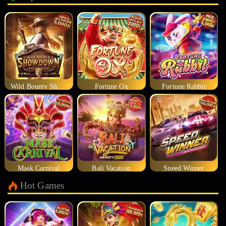
Wild Bounty Showdown
Fortune Ox
Fortune Rabbit
Mask Carnival
Bali Vacation
Speed Winner
Hot Games