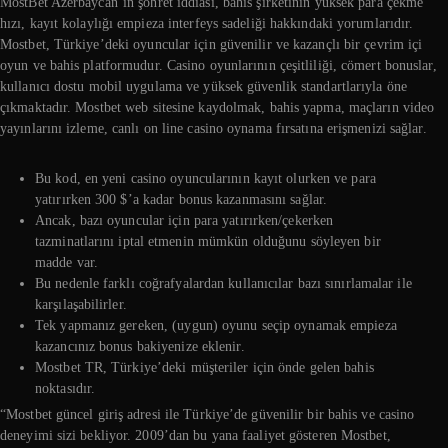
MostBet Azerbaycan’ın şöhret iddiası, bahis şirketinin yüksek para çekme
hızı, kayıt kolaylığı empieza interfeys sadeliği hakkındaki yorumlarıdır.
Mostbet, Türkiye’deki oyuncular için güvenilir ve kazançlı bir çevrim içi
oyun ve bahis platformudur. Casino oyunlarının çeşitliliği, cömert bonuslar,
kullanıcı dostu mobil uygulama ve yüksek güvenlik standartlarıyla öne
çıkmaktadır. Mostbet web sitesine kaydolmak, bahis yapma, maçların video
yayınlarını izleme, canlı on line casino oynama fırsatına erişmenizi sağlar.
Bu kod, en yeni casino oyuncularının kayıt olurken ve para
yatırırken 300 $’a kadar bonus kazanmasını sağlar.
Ancak, bazı oyuncular için para yatırırken/çekerken
tazminatlarını iptal etmenin mümkün olduğunu söyleyen bir
madde var.
Bu nedenle farklı coğrafyalardan kullanıcılar bazı sınırlamalar ile
karşılaşabilirler.
Tek yapmanız gereken, (uygun) oyunu seçip oynamak empieza
kazancınız bonus bakiyenize eklenir.
Mostbet TR, Türkiye’deki müşteriler için önde gelen bahis
noktasıdır.
“Mostbet güncel giriş adresi ile Türkiye’de güvenilir bir bahis ve casino
deneyimi sizi bekliyor. 2009’dan bu yana faaliyet gösteren Mostbet,