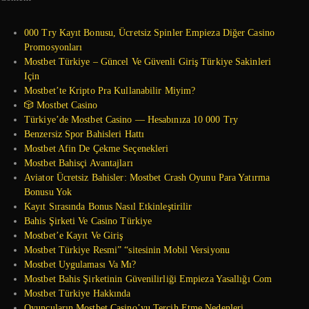
000 Try Kayıt Bonusu, Ücretsiz Spinler Empieza Diğer Casino
Promosyonları
Mostbet Türkiye – Güncel Ve Güvenli Giriş Türkiye Sakinleri
Için
Mostbet’te Kripto Pra Kullanabilir Miyim?
🎲 Mostbet Casino
Türkiye’de Mostbet Casino — Hesabınıza 10 000 Try
Benzersiz Spor Bahisleri Hattı
Mostbet Afin De Çekme Seçenekleri
Mostbet Bahisçi Avantajları
Aviator Ücretsiz Bahisler: Mostbet Crash Oyunu Para Yatırma
Bonusu Yok
Kayıt Sırasında Bonus Nasıl Etkinleştirilir
Bahis Şirketi Ve Casino Türkiye
Mostbet’e Kayıt Ve Giriş
Mostbet Türkiye Resmi” “sitesinin Mobil Versiyonu
Mostbet Uygulaması Va Mı?
Mostbet Bahis Şirketinin Güvenilirliği Empieza Yasallığı Com
Mostbet Türkiye Hakkında
Oyuncuların Mostbet Casino’yu Tercih Etme Nedenleri