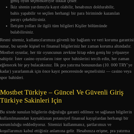
geniş oyun seçenekleriyle dikkat çeker.
İkiz sitenin yardımıyla kayıt olabilir, hesabınızı doldurabilir,
bahis yapabilir ve seçilen herhangi bir para biriminde kazanılan
parayı çekebilirsiniz.
İletişim yolları ile ilgili tüm bilgileri Kişiler bölümünde
bulabilirsiniz.
Resmi sitemiz, kullanıcılarımıza güvenli bir bağlantı ve veri koruma garantisi
sunar, bu sayede kişisel ve finansal bilgileriniz her zaman koruma altındadır.
Mostbet oyunlar, her tür oyuncunun zevkine hitap eden geniş bir yelpazeye
sahiptir. İster casino oyunlarını ister spor bahislerini tercih edin, her zaman
eğlenecek bir şey bulacaksınız. İlk pra yatırma bonusundan (10. 000 TRY’ye
kadar) yararlanmak için önce kayıt penceresinde seçmelisiniz — casino veya
spor bahisleri.
Mostbet Türkiye – Güncel Ve Güvenli Giriş
Türkiye Sakinleri Için
Bu sitede sunulan bilgilerin doğruluğu garanti edilmez ve sağlanan bilgilerin
kullanılmasından kaynaklanan potansiyel finansal kayıplardan herhangi bir
sorumluluğu reddediyoruz. Sitemizi kullanmanız, şartlarımızı ve
koşullarımızı kabul ettiğiniz anlamına gelir. Hesabınıza erişme, pra yatırma