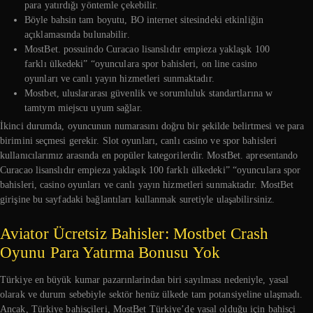
para yatırdığı yöntemle çekebilir.
Böyle bahsin tam boyutu, BO internet sitesindeki etkinliğin
açıklamasında bulunabilir.
MostBet. possuindo Curacao lisanslıdır empieza yaklaşık 100
farklı ülkedeki” “oyunculara spor bahisleri, on line casino
oyunları ve canlı yayın hizmetleri sunmaktadır.
Mostbet, uluslararası güvenlik ve sorumluluk standartlarına w
tamtym miejscu uyum sağlar.
İkinci durumda, oyuncunun numarasını doğru bir şekilde belirtmesi ve para
birimini seçmesi gerekir. Slot oyunları, canlı casino ve spor bahisleri
kullanıcılarımız arasında en popüler kategorilerdir. MostBet. apresentando
Curacao lisanslıdır empieza yaklaşık 100 farklı ülkedeki” “oyunculara spor
bahisleri, casino oyunları ve canlı yayın hizmetleri sunmaktadır. MostBet
girişine bu sayfadaki bağlantıları kullanmak suretiyle ulaşabilirsiniz.
Aviator Ücretsiz Bahisler: Mostbet Crash
Oyunu Para Yatırma Bonusu Yok
Türkiye en büyük kumar pazarınlarindan biri sayılması nedeniyle, yasal
olarak ve durum sebebiyle sektör henüz ülkede tam potansiyeline ulaşmadı.
Ancak, Türkiye bahisçileri, MostBet Türkiye’de yasal olduğu için bahisçi