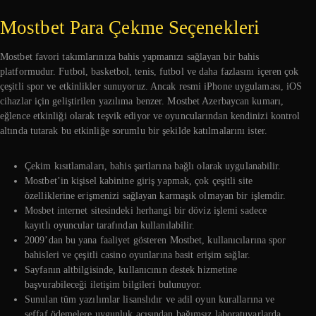
Mostbet Para Çekme Seçenekleri
Mostbet favori takımlarınıza bahis yapmanızı sağlayan bir bahis
platformudur. Futbol, basketbol, tenis, futbol ve daha fazlasını içeren çok
çeşitli spor ve etkinlikler sunuyoruz. Ancak resmi iPhone uygulaması, iOS
cihazlar için geliştirilen yazılıma benzer. Mostbet Azerbaycan kumarı,
eğlence etkinliği olarak teşvik ediyor ve oyuncularından kendinizi kontrol
altında tutarak bu etkinliğe sorumlu bir şekilde katılmalarını ister.
Çekim kısıtlamaları, bahis şartlarına bağlı olarak uygulanabilir.
Mostbet’in kişisel kabinine giriş yapmak, çok çeşitli site
özelliklerine erişmenizi sağlayan karmaşık olmayan bir işlemdir.
Mosbet internet sitesindeki herhangi bir döviz işlemi sadece
kayıtlı oyuncular tarafından kullanılabilir.
2009’dan bu yana faaliyet gösteren Mostbet, kullanıcılarına spor
bahisleri ve çeşitli casino oyunlarına basit erişim sağlar.
Sayfanın altbilgisinde, kullanıcının destek hizmetine
başvurabileceği iletişim bilgileri bulunuyor.
Sunulan tüm yazılımlar lisanslıdır ve adil oyun kurallarına ve
şeffaf ödemelere uygunluk açısından bağımsız laboratuvarlarda