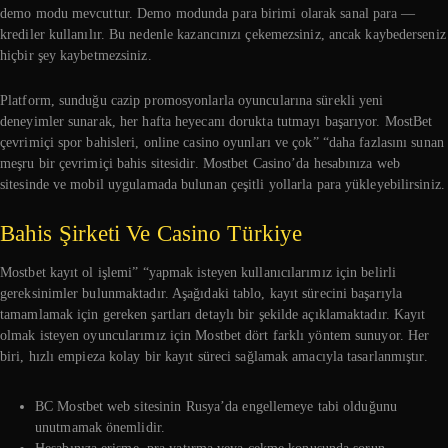
demo modu mevcuttur. Demo modunda para birimi olarak sanal para —
krediler kullanılır. Bu nedenle kazancınızı çekemezsiniz, ancak kaybederseniz
hiçbir şey kaybetmezsiniz.
Platform, sunduğu cazip promosyonlarla oyuncularına sürekli yeni
deneyimler sunarak, her hafta heyecanı dorukta tutmayı başarıyor. MostBet
çevrimiçi spor bahisleri, online casino oyunları ve çok” “daha fazlasını sunan
meşru bir çevrimiçi bahis sitesidir. Mostbet Casino’da hesabınıza web
sitesinde ve mobil uygulamada bulunan çeşitli yollarla para yükleyebilirsiniz.
Bahis Şirketi Ve Casino Türkiye
Mostbet kayıt ol işlemi” “yapmak isteyen kullanıcılarımız için belirli
gereksinimler bulunmaktadır. Aşağıdaki tablo, kayıt sürecini başarıyla
tamamlamak için gereken şartları detaylı bir şekilde açıklamaktadır. Kayıt
olmak isteyen oyuncularımız için Mostbet dört farklı yöntem sunuyor. Her
biri, hızlı empieza kolay bir kayıt süreci sağlamak amacıyla tasarlanmıştır.
BC Mostbet web sitesinin Rusya’da engellemeye tabi olduğunu
unutmamak önemlidir.