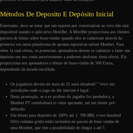
Métodos De Deposito E Depósito Inicial
Entretanto, deve-se notar que um suporte por conversation ao vivo não está
disponível usando o aplicativo MostBet. A MostBet proporciona aos clientes
pacotes de bônus sobre boas-vindas quando eles se cadastram através da
primeira vez nesta plataforma de apostas esportivas online Mostbet. Para
obter la cual oferta, os potenciais apostadores devem se cadastrar e fazer um
depósito em sua conta anteriormente a poderem desfrutar desta oferta. Ela
proporciona aos apostadores o bônus de boas-vindas de 300 Euros,
dependendo da moeda escolhida.
Os jogadores devem ter mais de 21 anos elizabeth” “vivir em
jurisdições onde o jogo on the internet é legal.
Nesta promoção, se a ex profeso do jogador for perdedora, a
Mostbet PT reembolsará to valor apostado, até um limite pré-
definido.
Um bônus para depósito de 100% até 1. 700 BRL e two hundred
fifity rodadas grátis estão incluídos no pacote de boas-vindas de
uma Mostbet, que tem a possibilidade de chegar a até 5