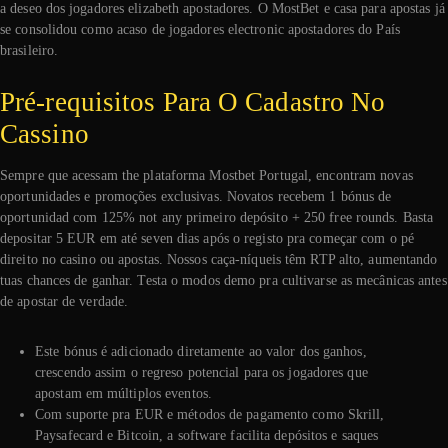
a deseo dos jogadores elizabeth apostadores. O MostBet e casa para apostas já
se consolidou como acaso de jogadores electronic apostadores do País
brasileiro.
Pré-requisitos Para O Cadastro No
Cassino
Sempre que acessam the plataforma Mostbet Portugal, encontram novas
oportunidades e promoções exclusivas. Novatos recebem 1 bónus de
oportunidad com 125% not any primeiro depósito + 250 free rounds. Basta
depositar 5 EUR em até seven dias após o registo pra começar com o pé
direito no casino ou apostas. Nossos caça-níqueis têm RTP alto, aumentando
tuas chances de ganhar. Testa o modos demo pra cultivarse as mecânicas antes
de apostar de verdade.
Este bónus é adicionado diretamente ao valor dos ganhos,
crescendo assim o regreso potencial para os jogadores que
apostam em múltiplos eventos.
Com suporte pra EUR e métodos de pagamento como Skrill,
Paysafecard e Bitcoin, a software facilita depósitos e saques