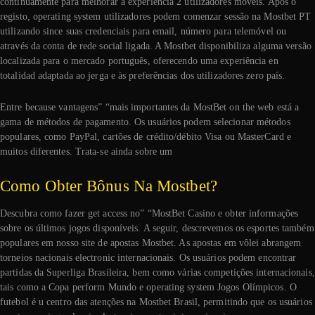
continuamente para melhorar a experiência 2 utilizadores móveis. Após o
registo, operating system utilizadores podem comenzar sessão na Mostbet PT
utilizando since suas credenciais para email, número para telemóvel ou
através da conta de rede social ligada. A Mostbet disponibiliza alguma versão
localizada para o mercado português, oferecendo uma experiência en
totalidad adaptada ao jerga e às preferências dos utilizadores zero país.
Entre because vantagens” “mais importantes da MostBet on the web está a
gama de métodos de pagamento. Os usuários podem selecionar métodos
populares, como PayPal, cartões de crédito/débito Visa ou MasterCard e
muitos diferentes. Trata-se ainda sobre um
Como Obter Bônus Na Mostbet?
Descubra como fazer get access no” “MostBet Casino e obter informações
sobre os últimos jogos disponíveis. A seguir, descrevemos os esportes também
populares em nosso site de apostas Mostbet. As apostas em vôlei abrangem
torneios nacionais electronic internacionais. Os usuários podem encontrar
partidas da Superliga Brasileira, bem como várias competições internacionais,
tais como a Copa perform Mundo e operating system Jogos Olímpicos. O
futebol é u centro das atenções na Mostbet Brasil, permitindo que os usuários