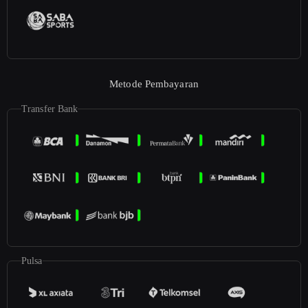
Metode Pembayaran
Transfer Bank
Pulsa