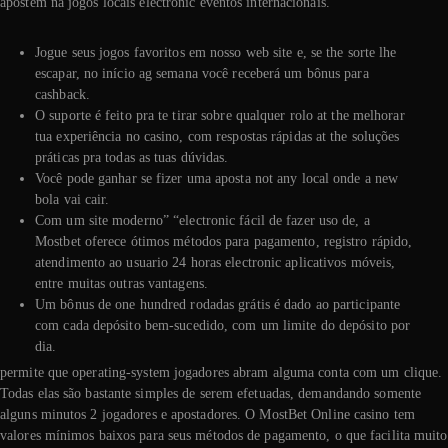
apostem na jogos locais electronic eventos internacionais.
Jogue seus jogos favoritos em nosso web site e, se the sorte lhe
escapar, no início ag semana você receberá um bônus para
cashback.
O suporte é feito pra te tirar sobre qualquer rolo at the melhorar
tua experiência no casino, com respostas rápidas at the soluções
práticas pra todas as tuas dúvidas.
Você pode ganhar se fizer uma aposta not any local onde a new
bola vai cair.
Com um site moderno” “electronic fácil de fazer uso de, a
Mostbet oferece ótimos métodos para pagamento, registro rápido,
atendimento ao usuario 24 horas electronic aplicativos móveis,
entre muitas outras vantagens.
Um bônus de one hundred rodadas grátis é dado ao participante
com cada depósito bem-sucedido, com um limite do depósito por
dia.
permite que operating-system jogadores abram alguma conta com um clique.
Todas elas são bastante simples de serem efetuadas, demandando somente
alguns minutos 2 jogadores e apostadores. O MostBet Online casino tem
valores mínimos baixos para seus métodos de pagamento, o que facilita muito