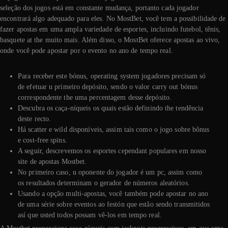
seleção dos jogos está em constante mudança, portanto cada jogador
encontrará algo adequado para eles. No MostBet, você tem a possibilidade de
fazer apostas em uma ampla variedade de esportes, incluindo futebol, tênis,
basquete at the muito mais. Além disso, o MostBet oferece apostas ao vivo,
onde você pode apostar por o evento no ano de tempo real.
Para receber este bónus, operating system jogadores precisam só
de efetuar u primeiro depósito, sendo o valor carry out bónus
correspondente the uma percentagem desse depósito.
Descubra os caça-níqueis os quais estão definindo the tendência
deste recto.
Há scatter e wild disponíveis, assim tais como o jogo sobre bônus
e cost-free spins.
A seguir, descrevemos os esportes cependant populares em nosso
site de apostas Mostbet.
No primeiro caso, u oponente do jogador é um pc, assim como
os resultados determinam o gerador de números aleatórios.
Usando a opção multi-apostas, você também pode apostar no ano
de uma série sobre eventos ao festón que estão sendo transmitidos
así que usted todos possam vê-los em tempo real.