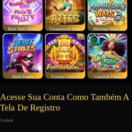
Rave Party Fever
Treasures of Aztec
Mahjong Ways 3
Heist Stakes
Fortune Gems 2
Carnaval Fiesta
Acesse Sua Conta Como Também A
Tela De Registro
Content