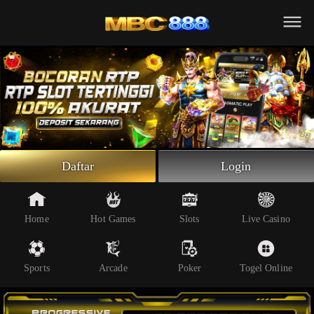
Beranda
Slot Online
Live Casino
Sportsbook
Arcade
Togel Online
Daftar
Login
Poker
Whatsapp
Home
Hot Games
Slots
Live Casino
Telegram
Sports
Arcade
Poker
Togel Online
Livechat