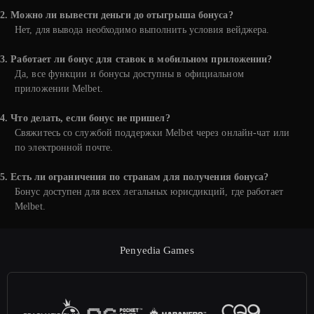
2. Можно ли вывести деньги до отыгрыша бонуса?
Нет, для вывода необходимо выполнить условия вейджера.
3. Работает ли бонус для ставок в мобильном приложении?
Да, все функции и бонусы доступны в официальном
приложении Melbet.
4. Что делать, если бонус не пришел?
Свяжитесь со службой поддержки Melbet через онлайн-чат или
по электронной почте.
5. Есть ли ограничения по странам для получения бонуса?
Бонус доступен для всех легальных юрисдикций, где работает
Melbet.
Penyedia Games