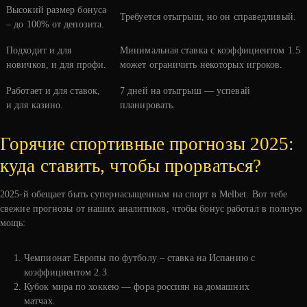
Высокий размер бонуса
Требуется отыгрыш, но он справедливый.
– до 100% от депозита.
Подходит и для
Минимальная ставка с коэффициентом 1.5
новичков, и для профи.
может ограничить некоторых игроков.
Работает и для ставок,
7 дней на отыгрыш — успевай
и для казино.
планировать.
Горячие спортивные прогнозы 2025:
куда ставить, чтобы прорваться?
2025-й обещает быть супернасыщенным на спорт в Melbet. Вот тебе
свежие прогнозы от наших аналитиков, чтобы бонус работал в полную
мощь:
Чемпионат Европы по футболу – ставка на Испанию с
коэффициентом 2.3.
Кубок мира по хоккею — фора россиян на домашних
матчах.