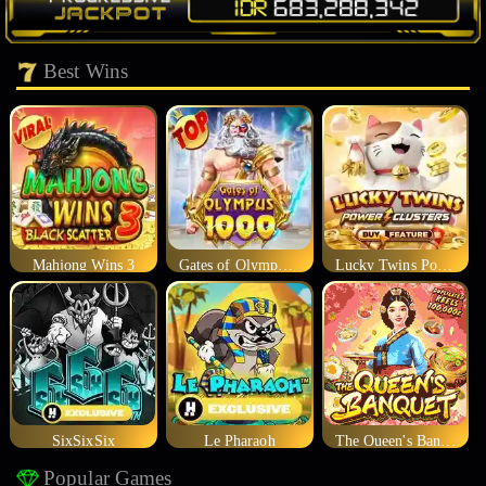
Best Wins
Mahjong Wins 3
Gates of Olympus 1000
Lucky Twins Power Clusters
SixSixSix
Le Pharaoh
The Queen's Banquet
Popular Games