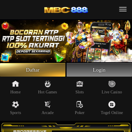
Beranda
Slot Online
Live Casino
Sportsbook
Arcade
Togel Online
Daftar
Login
Poker
Whatsapp
Home
Hot Games
Slots
Live Casino
Telegram
Sports
Arcade
Poker
Togel Online
Livechat