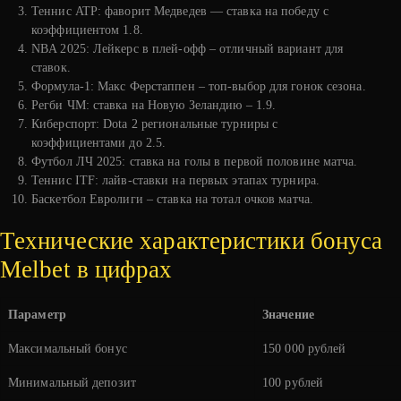
Теннис ATP: фаворит Медведев — ставка на победу с
коэффициентом 1.8.
NBA 2025: Лейкерс в плей-офф – отличный вариант для
ставок.
Формула-1: Макс Ферстаппен – топ-выбор для гонок сезона.
Регби ЧМ: ставка на Новую Зеландию – 1.9.
Киберспорт: Dota 2 региональные турниры с
коэффициентами до 2.5.
Футбол ЛЧ 2025: ставка на голы в первой половине матча.
Теннис ITF: лайв-ставки на первых этапах турнира.
Баскетбол Евролиги – ставка на тотал очков матча.
Технические характеристики бонуса
Melbet в цифрах
Параметр
Значение
Максимальный бонус
150 000 рублей
Минимальный депозит
100 рублей