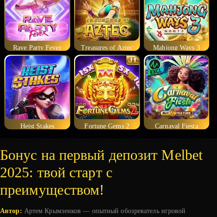
Rave Party Fever
Treasures of Aztec
Mahjong Ways 3
Heist Stakes
Fortune Gems 2
Carnaval Fiesta
Бонус на первый депозит Melbet
2025: твой старт с
преимуществом!
Автор:
Артем Крымзенков — опытный обозреватель игровой