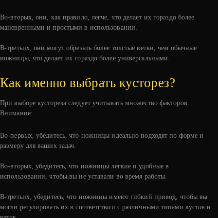
Во-вторых, они, как правило, легче, что делает их гораздо более
маневренными и простыми в использовании.
В-третьих, они могут обрезать более толстые ветки, чем обычные
ножницы, что делает их гораздо более универсальными.
Как именно выбрать кусторез?
При выборе кустореза следует учитывать множество факторов.
Внимание:
Во-первых, убедитесь, что ножницы идеально подходят по форме и
размеру для ваших задач.
Во-вторых, убедитесь, что ножницы лёгкие и удобные в
использовании, чтобы вы не уставали во время работы.
В-третьих, убедитесь, что ножницы имеют гибкий привод, чтобы вы
могли регулировать их в соответствии с различными типами кустов и
веток.