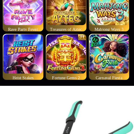
Rave Party Fever
Treasures of Aztec
Mahjong Ways 3
Heist Stakes
Fortune Gems 2
Carnaval Fiesta