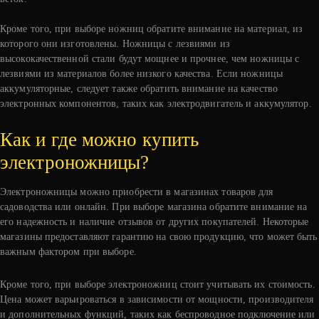
Кроме того, при выборе ножниц обратите внимание на материал, из
которого они изготовлены. Ножницы с лезвиями из
высококачественной стали будут мощнее и прочнее, чем ножницы с
лезвиями из материалов более низкого качества. Если ножницы
аккумуляторные, следует также обратить внимание на качество
электронных компонентов, таких как электродвигатель и аккумулятор.
Как и где можно купить
электроножницы?
Электроножницы можно приобрести в магазинах товаров для
садоводства или онлайн. При выборе магазина обратите внимание на
его надежность и наличие отзывов от других покупателей. Некоторые
магазины предоставляют гарантию на свою продукцию, что может быть
важным фактором при выборе.
Кроме того, при выборе электроножниц стоит учитывать их стоимость.
Цена может варьироваться в зависимости от мощности, производителя
и дополнительных функций, таких как беспроводное подключение или