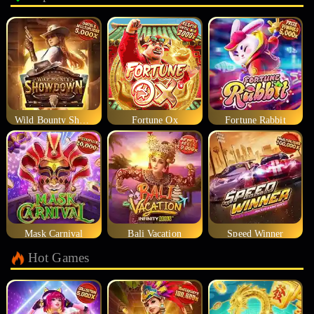
Wild Bounty Showdown
Fortune Ox
Fortune Rabbit
Mask Carnival
Bali Vacation
Speed Winner
Hot Games