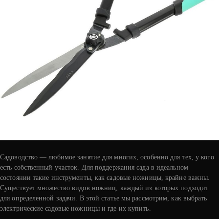
Садоводство — любимое занятие для многих, особенно для тех, у кого
есть собственный участок. Для поддержания сада в идеальном
состоянии такие инструменты, как садовые ножницы, крайне важны.
Существует множество видов ножниц, каждый из которых подходит
для определенной задачи. В этой статье мы рассмотрим, как выбрать
электрические садовые ножницы и где их купить.