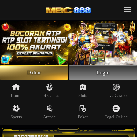
Beranda
Slot Online
Live Casino
Sportsbook
Arcade
Togel Online
Daftar
Login
Poker
Whatsapp
Home
Hot Games
Slots
Live Casino
Telegram
Sports
Arcade
Poker
Togel Online
Livechat