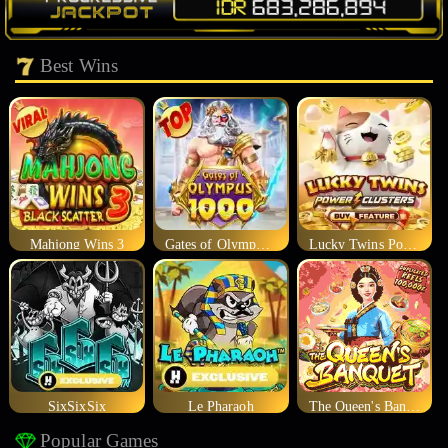
Best Wins
Mahjong Wins 3
Gates of Olympus 1000
Lucky Twins Power Clusters
SixSixSix
Le Pharaoh
The Queen's Banquet
Popular Games