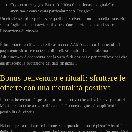
Cryptocurrency (es. Bitcoin): l’idea di un denaro “digitale” e
anonimo è considerata particolarmente “magica”.
Un rituale semplice può essere quello di scrivere il numero della transazione
su un foglio prima di avviare il gioco. Questa azione aiuta a fissare
l’intenzione di vincere.
È importante verificare che il casino non AAMS scelto offra metodi di
pagamento sicuri e con tempi di prelievo rapidi. La piattaforma
Adriaraceway è conosciuta per la varietà di opzioni e per certificazioni che
garantiscono la protezione dei dati finanziari.
Bonus benvenuto e rituali: sfruttare le
offerte con una mentalità positiva
Il bonus benvenuto è spesso il primo incentivo che attira i nuovi giocatori.
Molti credono che attivare il bonus al “momento giusto” amplifichi le
possibilità di vincita.
Hai mai pensato di aprire il bonus solo quando la luna è piena? Alcuni fan
della “luna piena” sostengono che l’energia lunare aumenta la fortuna. Altri