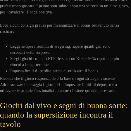
preferiscono giocare il primo spin subito dopo una vittoria in un altro gioco,
per “cavalcare” l’onda positiva.
Ecco alcuni consigli pratici per massimizzare il bonus benvenuto senza
rischiare:
Leggi sempre i termini di wagering: sapere quanti giri sono
necessari evita sorprese.
Scegli giochi con alto RTP: le slot con RTP > 96% riportano più
ritorni a lungo termine.
Imposta limiti di perdita prima di utilizzare il bonus.
Ricorda che il gioco responsabile è la base di ogni strategia vincente.
Adriaraceway incoraggia i giocatori a impostare limiti di deposito e a
utilizzare le proprie funzionalità di autoesclusione quando necessario.
Giochi dal vivo e segni di buona sorte:
quando la superstizione incontra il
tavolo