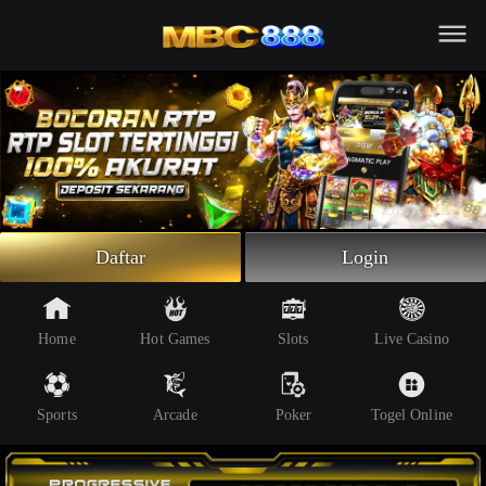
Beranda
Slot Online
Live Casino
Sportsbook
Arcade
Togel Online
Daftar
Login
Poker
Whatsapp
Home
Hot Games
Slots
Live Casino
Telegram
Sports
Arcade
Poker
Togel Online
Livechat