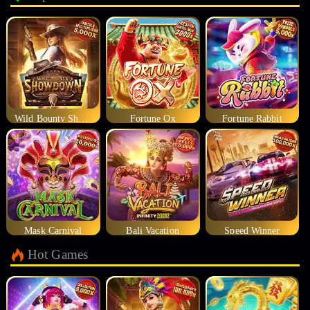
Wild Bounty Showdown
Fortune Ox
Fortune Rabbit
Mask Carnival
Bali Vacation
Speed Winner
Hot Games