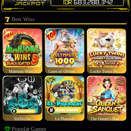
Best Wins
Mahjong Wins 3
Gates of Olympus 1000
Lucky Twins Power Clusters
SixSixSix
Le Pharaoh
The Queen's Banquet
Popular Games