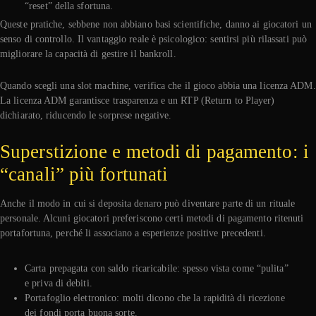
“reset” della sfortuna.
Queste pratiche, sebbene non abbiano basi scientifiche, danno ai giocatori un
senso di controllo. Il vantaggio reale è psicologico: sentirsi più rilassati può
migliorare la capacità di gestire il bankroll.
Quando scegli una slot machine, verifica che il gioco abbia una licenza ADM.
La licenza ADM garantisce trasparenza e un RTP (Return to Player)
dichiarato, riducendo le sorprese negative.
Superstizione e metodi di pagamento: i
“canali” più fortunati
Anche il modo in cui si deposita denaro può diventare parte di un rituale
personale. Alcuni giocatori preferiscono certi metodi di pagamento ritenuti
portafortuna, perché li associano a esperienze positive precedenti.
Carta prepagata con saldo ricaricabile: spesso vista come “pulita”
e priva di debiti.
Portafoglio elettronico: molti dicono che la rapidità di ricezione
dei fondi porta buona sorte.