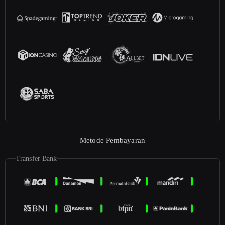
Metode Pembayaran
Transfer Bank