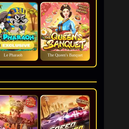
Le Pharaoh
The Queen's Banquet