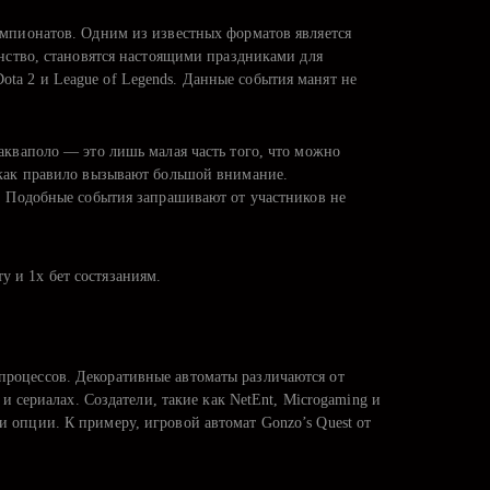
мпионатов. Одним из известных форматов является
нство, становятся настоящими праздниками для
Dota 2 и League of Legends. Данные события манят не
кваполо — это лишь малая часть того, что можно
 как правило вызывают большой внимание.
. Подобные события запрашивают от участников не
у и 1х бет состязаниям.
процессов. Декоративные автоматы различаются от
сериалах. Создатели, такие как NetEnt, Microgaming и
и опции. К примеру, игровой автомат Gonzo’s Quest от