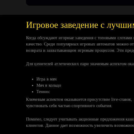
Игровое заведение с лучши
Когда обсуждают игорные заведения с топовыми слотами и
качество. Среди популярных игровых автоматов можно отм
возврата и захватывающим игровым процессом. Эти пред
Для ценителей атлетических пари значимым аспектом ока
Игра в мяч
Мяч в кольцо
Теннис
Ключевым аспектом оказывается присутствие live-ставок,
чувствовать себя частью спортивного события.
Помимо, следует учитывать акционные предложения казин
клиентов. Данное дает возможность увеличить возможнос