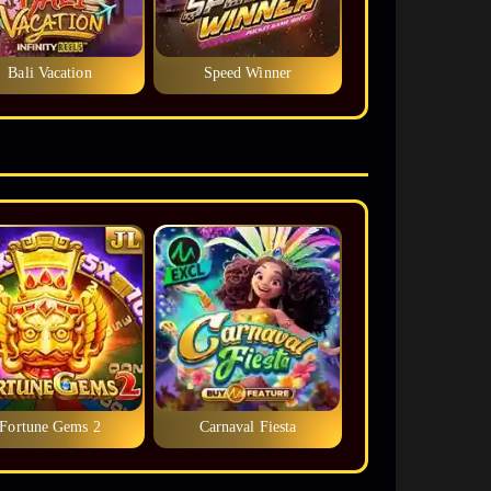
Bali Vacation
Speed Winner
Fortune Gems 2
Carnaval Fiesta