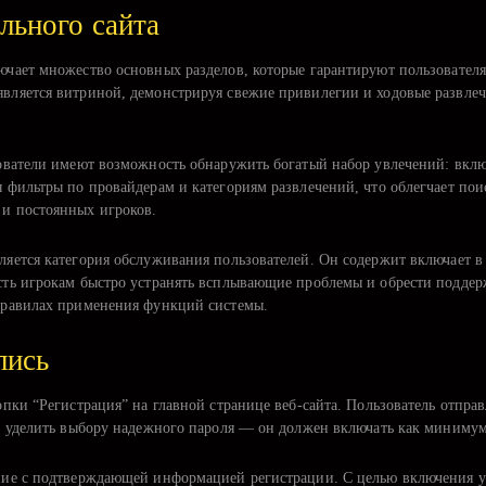
льного сайта
ючает множество основных разделов, которые гарантируют пользовател
вляется витриной, демонстрируя свежие привилегии и ходовые развлеч
зователи имеют возможность обнаружить богатый набор увлечений: вкл
 фильтры по провайдерам и категориям развлечений, что облегчает пои
 и постоянных игроков.
ляется категория обслуживания пользователей. Он содержит включает 
сть игрокам быстро устранять всплывающие проблемы и обрести поддер
 правилах применения функций системы.
пись
пки “Регистрация” на главной странице веб-сайта. Пользователь отправ
о уделить выбору надежного пароля — он должен включать как минимум 
ение с подтверждающей информацией регистрации. С целью включения у