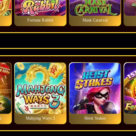
Fortune Rabbit
Mask Carnival
c
Mahjong Ways 3
Heist Stakes