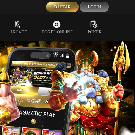
DAFTAR
LOGIN
ARCADE
TOGEL ONLINE
POKER