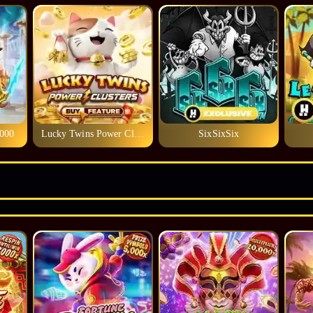
1000
Lucky Twins Power Clusters
SixSixSix