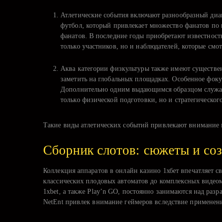
Атлетические события включают разнообразный диа
футбол, который привлекает множество фанатов по 
фанатов. В последние годы приобретают известность 
только участников, но и наблюдателей, которые смо
Аква категории физкультуры также имеют существен
заметить на глобальных площадках. Особенное фок
Дополнительно одним выдающимся образцом служат 
только физической подготовки, но и стратегическо
Такие виды атлетических событий привлекают внимание м
Сборник слотов: сюжеты и соз
Коллекция аппаратов в онлайн казино 1хбет впечатляет 
классических плодовых автоматов до комплексных видеом
1xbet, а также Play’n GO, постоянно занимаются над раз
NetEnt привлек внимание геймеров вследствие применен