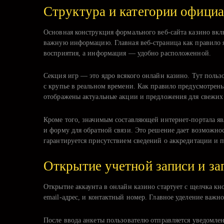
Структура и категории официа
Основная конструкция формального веб-сайта казино вкл
важную информацию. Главная веб-страница как правило я
восприятия, а информация — удобно расположенной.
Секция игр — это ядро всякого онлайн казино. Тут поль
с крупье в реальном времени. Как правило предусмотрены
отображены актуальные акции и предложения для свежих
Кроме того, значимым составляющей интернет-портала яв
и форму для обратной связи. Это решение дает возможно
гарантируется присутствием сведений о аккредитации и
Открытие учетной записи и за
Открытие аккаунта в онлайн казино стартует с щелчка кно
email-адрес, и контактный номер. Главное уделение важн
После ввода анкеты пользователю отправляется уведомл