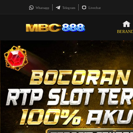
Whatsapp
Telegram
Livechat
BERAN