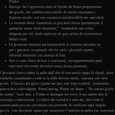
Plinko.
Ritengo che l’approccio unito di Spribe de flesta progettazione
dei giochi, che combina meccaniche di vincita istantanea e
funzioni sociali, crei una coscienza inconfondibile nei suoi titoli.
Le versioni demo consentono ai giocatori dalam sperimentare il
gameplay senza rischi finanziari,” “rendendole una scelta
adeguato per chi vuole esplorare un gara prima di scommettere
denaro reale.
Le prosecute funzioni personalizzabili lo rendono attraente sia
per i giocatori occasionali che for each i giocatori esperti,
offrendo emozioni con assenza di fine.
Non ci sono limiti di beat o restrizioni, conseguentemente puoi
esercitarti electronic divertirti senza alcuna pressione.
I giocatori fanno cadere la palla dall’alto di una tavola zeppa di chiodi, dove
rimbalza casualmente e cade in la delle diverse tasche, ciascuna con varie
premi. Il fascino del gioco risiede nei suoi esiti imprevedibili, rendendolo
piacevole e coinvolgente. PeterGaming, Player on Share – “Ho testato giochi
di casinò” “each anni, e Plinko si distingue for every il suo adatto mix di
nostalgia e innovazione. La fisica dei rimbalzi è naturale, electronic il
sistema pada provata correttezza una permette di verificare ogni singola
goccia. Una decisione capace per mantenere l’interfaccia pulita pur inserendo