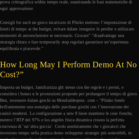
prova crittografica within tempo reale, esaminando le basi matematiche di
ogni approvazione.
Consigli for each un gioco incaricato di Plinko mettono l’impostazione di
limiti di tempo at the budget, evitare dalam inseguire le perdite e utilizzare
strumenti di autoesclusione se necessario. Giocare” “disadvantage una
strategia chiara e fare temporarily stop regolari garantisce un’esperienza
equilibrata e piacevole.”
How Long May I Perform Demo At No
Cost?”
Imposta un budget, familiarizza ght stesso con the regole e i premi, e
considera i bonus u le promozioni proposée per prolungare il tempo di gioco.
Ben, recensore dalam giochi su Mondialdesjeux. com – “Plinko fonde
brillantemente una nostalgia delle purchase giochi con l’innovazione dei
casinò moderni. La configurazione a new 8 linee mantiene le cose fresche,
mentre l’RTP del 97% e los angeles fisica dinamica creano la perfetta
coscienza di ‘un’altra goccia’. Credo assolutamente che i giocatori che
investono tempo nella pratica demo sviluppino strategie più sostenibili, in