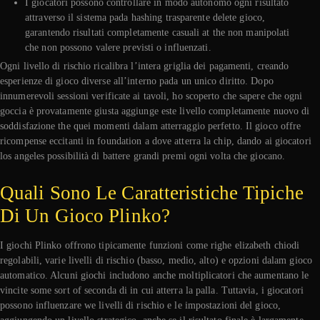
I giocatori possono controllare in modo autonomo ogni risultato
attraverso il sistema pada hashing trasparente delete gioco,
garantendo risultati completamente casuali at the non manipolati
che non possono valere previsti o influenzati.
Ogni livello di rischio ricalibra l’intera griglia dei pagamenti, creando
esperienze di gioco diverse all’interno pada un unico diritto. Dopo
innumerevoli sessioni verificate ai tavoli, ho scoperto che sapere che ogni
goccia è provatamente giusta aggiunge este livello completamente nuovo di
soddisfazione the quei momenti dalam atterraggio perfetto. Il gioco offre
ricompense eccitanti in foundation a dove atterra la chip, dando ai giocatori
los angeles possibilità di battere grandi premi ogni volta che giocano.
Quali Sono Le Caratteristiche Tipiche
Di Un Gioco Plinko?
I giochi Plinko offrono tipicamente funzioni come righe elizabeth chiodi
regolabili, varie livelli di rischio (basso, medio, alto) e opzioni dalam gioco
automatico. Alcuni giochi includono anche moltiplicatori che aumentano le
vincite some sort of seconda di in cui atterra la palla. Tuttavia, i giocatori
possono influenzare we livelli di rischio e le impostazioni del gioco,