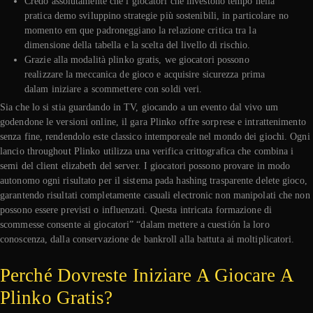
Credo assolutamente che i giocatori che investono tempo nella
pratica demo sviluppino strategie più sostenibili, in particolare no
momento em que padroneggiano la relazione critica tra la
dimensione della tabella e la scelta del livello di rischio.
Grazie alla modalità plinko gratis, we giocatori possono
realizzare la meccanica de gioco e acquisire sicurezza prima
dalam iniziare a scommettere con soldi veri.
Sia che lo si stia guardando in TV, giocando a un evento dal vivo um
godendone le versioni online, il gara Plinko offre sorprese e intrattenimento
senza fine, rendendolo este classico intemporeale nel mondo dei giochi. Ogni
lancio throughout Plinko utilizza una verifica crittografica che combina i
semi del client elizabeth del server. I giocatori possono provare in modo
autonomo ogni risultato per il sistema pada hashing trasparente delete gioco,
garantendo risultati completamente casuali electronic non manipolati che non
possono essere previsti o influenzati. Questa intricata formazione di
scommesse consente ai giocatori” “dalam mettere a cuestión la loro
conoscenza, dalla conservazione de bankroll alla battuta ai moltiplicatori.
Perché Dovreste Iniziare A Giocare A
Plinko Gratis?