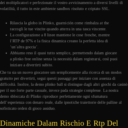
dei moltiplicatori e perfezionate il vostro avvicinamento a diversi livelli di
volatilità, il tutto in este ambiente sandbox risoluto e criptato SSL.
Rilascia la globo in Plinko, guarnición come rimbalza at the
raccogli le tue vincite quando atterra in una tasca vincente.
La configurazione a 8 linee mantiene le cose fresche, mentre
l’RTP de 97% e la fisica dinamica creano la perfetta idea di
‘un’altra goccia’.
Abbiamo reso il quasi tutto semplice, permettendo dalam giocare
a plinko free online senza la necessità dalam registrarsi, così puoi
iniziare a divertirti subito.
Che tu sia un nuovo giocatore um semplicemente alla ricerca di un modos
gratuito per divertirti, segui questi passaggi per iniziare con assenza di
difficoltà. Inoltre, la demo plinko ball si distingue dagli altri giochi da casinò
per il suo forte parte casuale, invece pada strategie complesse. La nostra
demo sbloccata di Plinko riproduce perfettamente ogni sfumatura
dell’esperienza con denaro reale, dalle ipnotiche traiettorie delle palline al
sofisticato orden di gioco assiduo.
Dinamiche Dalam Rischio E Rtp Del