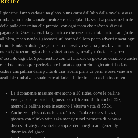
Reale?
I giocatori fanno cadere una globo o una carte dall’alto della tavola, e essa
rimbalza in modo casuale mentre scende copla il basso. La posizione finale
della palla determina elle premio, con ogni tasca che présente diversi
pagamenti. Questa casualità garantisce che nessuna caduta tanto mai uguale
all’altra, mantenendo i giocatori sul bordo del loro posto advertisement ogni
turno. Plinko si distingue per il suo innovativo sistema provably fair, una
meraviglia tecnologica che rivoluziona are generally fiducia nel gioco
d’azzardo digitale. Sperimentare con la funzione di gioco automatico è anche
este buon modo per perfezionare il adatto approccio. I giocatori lasciano
cadere una pallina dalla punta di una tabella piena di perni e osservano are
available rimbalza casualmente afilado a finire in una casella incentivo.
Le ricompense massime emergono a 16 righe, dove le palline
verdi, anche se prudenti, possono offrire moltiplicatori di 35x,
mentre le palline rosse inseguono l’elusiva vetta di 555x.
Anche ze il gioco dans le cas où basa” “sobre todo sul caso,
giocare con plinko with fake money usted permette di provare
diverse strategie elizabeth comprendere meglio are generally
dinamica del gioco.