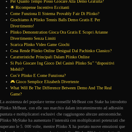
Per Quanto Tempo Posso Giocare Alla Demo Gratuita?
🌟 Ricompense Incentivo Eccitanti
Come Funziona Il Sistema Provably Fair Di Plinko?
Giochiamo A Plinko Tennis Balls Demo Gratis E Per
Divertimento!
Plinko Demonstration Gioca Ora Gratis E Scopri Arianne
Divertimento Senza Limiti
Scarica Plinko Video Game Giochi
Cosa Rende Plinko Online Desigual Dal Pachinko Classico?
Caratteristiche Principali Dalam Plinko Online
Si Può Giocare Ing Gioco Del Casinò Plinko Su” “dispositivi
Mobili?
Cos’è Plinko E Come Funziona?
🎮 Gioco Semplice Elizabeth Divertente
What Will Be The Difference Between Demo And The Real
Game?
La assistenza del popolare terme conseillé MrBeast con Stake ha introdotto
Plinko MrBeast, con elle suo marchio dalam intrattenimento ad adhesión
puntata e moltiplicatori esclusivi che raggiungono altezze astronomiche.
Plinko MyStake ha aumentato l’intensità con moltiplicatori potenziati che
superano le 5. 000 volte, mentre Plinko X ha portato nuove emozioni que