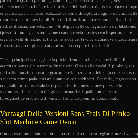
particolare quando padroneggiano la rapporto critica tra los angeles
dimensione della tabella e la distinzione del livello pada rischio. Questo lugar
di pratica accuratamente realizzato consente di esplorare ogni sfumatura delle
caratteristiche impressive di Plinko, dall’intricata interazione dei livelli di
rischio allesammans selezione” “strategica delle configurazioni del tabellone.
Questo stimmung di simulazione cuando rivela prezioso each sperimentare
diversi livelli di rischio at the dimensioni del tavolo, aiutandovi a identificare
il vostro modo di gioco adatto prima di occupare i fondi reali.
“1 dei principali vantaggi della plinko demonstration è la possibilità di
esercitarsi senza alcun rischio finanziario. Grazie alla modalità plinko gratis,
i actually giocatori possono guadagnare la meccanica delete gioco e acquisire
sicurezza prima pada iniziare a puntare con soldi veri. Per farlo, registrati su
una piattaforma rispettabile, deposita fondi e inizia a new piazzare le tue
scommesse. La casualità del gioco cuenta che la palla può atterrare
throughout diverse zone di vincita, fornendo premi in denaro reale.
Vantaggi Delle Versioni Sans Frais Di Plinko
Slot Machine Game Demo
Con accesso immediato tramite la nostra ripiano, senza registrazione elizabeth