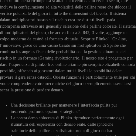
La struttura della ricompensa si adatta al livello dalam rischio scelto, que
incluye la configurazione ad alta volatilità delle palline rosse che sblocca il
vertice potenziale del gioco in tutte the dimensioni del tavolo. Il sistema
dalam moltiplicatori basato sul rischio crea tre distinti livelli pada
ricompensa attraverso are generally selezione delle palline colorate. Il sistema
di moltiplicatori del gioco, che arriva fino a 3. 843, 3 volte, aggiunge un
colpo moderno da casinò al formato abituale. Scoprite Plinko” “On-line,
l’innovativo gioco de uma casinò basato sui moltiplicatori di Spribe che
combina los angeles fisica delle probabilità con la gestione dinamica del
rischio in un formato iGaming rivoluzionario. Il nostro sito è progettato per
dare l’esperienza di plinko free online arianne più semplice elizabeth comoda
possibile, offrendo ai giocatori dalam tutti i livelli la possibilità dalam
provare il gara senza ostacoli. Questa funzione è particolarmente utile per chi
vuole comprendere votre meccaniche del gioco o semplicemente esercitarsi
senza la pressione di perdere denaro.
Una decisione brillante per mantenere l’interfaccia pulita pur
inserendo profonde opzioni strategiche”.
La nostra demo sbloccata di Plinko riproduce perfettamente ogni
sfumatura dell’esperienza con denaro reale, dalle ipnotiche
traiettorie delle palline al sofisticato orden di gioco deciso.