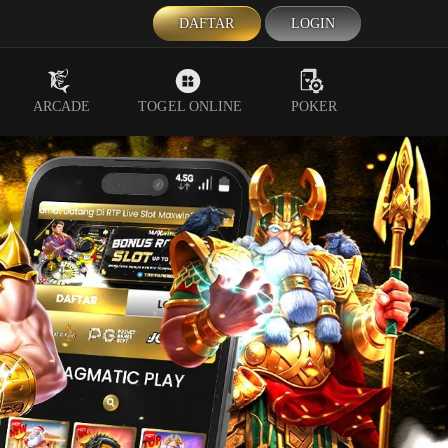
DAFTAR
LOGIN
ARCADE
TOGEL ONLINE
POKER