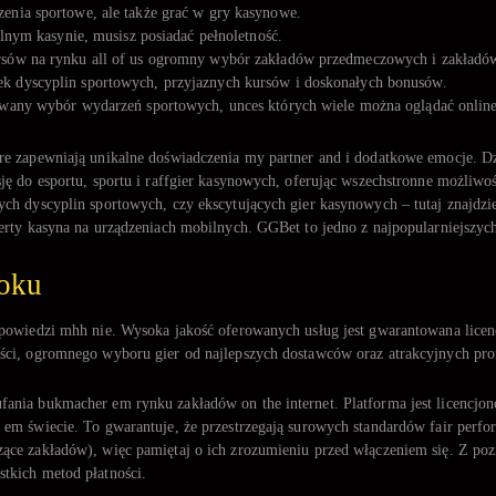
enia sportowe, ale także grać w gry kasynowe.
alnym kasynie, musisz posiadać pełnoletność.
ursów na rynku all of us ogromny wybór zakładów przedmeczowych i zakład
k dyscyplin sportowych, przyjaznych kursów i doskonałych bonusów.
owany wybór wydarzeń sportowych, unces których wiele można oglądać online j
e zapewniają unikalne doświadczenia my partner and i dodatkowe emocje. Dzięk
ę do esportu, sportu i raffgier kasynowych, oferując wszechstronne możliwoś
ch dyscyplin sportowych, czy ekscytujących gier kasynowych – tutaj znajdzies
rty kasyna na urządzeniach mobilnych. GGBet to jedno z najpopularniejszych 
roku
dpowiedzi mhh nie. Wysoka jakość oferowanych usług jest gwarantowana licen
ości, ogromnego wyboru gier od najlepszych dostawców oraz atrakcyjnych pr
ania bukmacher em rynku zakładów on the internet. Platforma jest licencjo
 em świecie. To gwarantuje, że przestrzegają surowych standardów fair perfo
ące zakładów), więc pamiętaj o ich zrozumieniu przed włączeniem się. Z poz
tkich metod płatności.