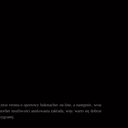
cznie veoma e-sportowy bukmacher on-line, a następnie, wraz
mother możliwości anulowania zakładu, więc warto się dobrze
wygranej.