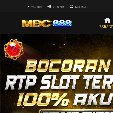
Whatsapp
Telegram
Livechat
BERAN