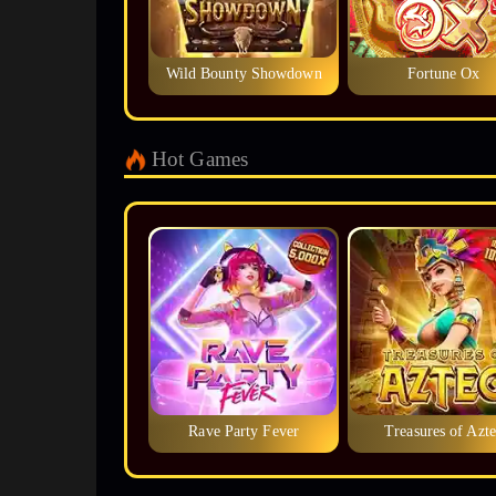
Wild Bounty Showdown
Fortune Ox
Hot Games
Rave Party Fever
Treasures of Azte