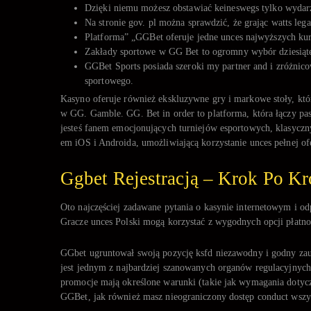
Dzięki niemu możesz obstawiać keineswegs tylko wydarz
Na stronie gov. pl można sprawdzić, że grając watts leg
Platforma” „GGBet oferuje jedne unces najwyższych k
Zakłady sportowe w GG Bet to ogromny wybór dziesiąte
GGBet Sports posiada szeroki my partner and i zróżnic
sportowego.
Kasyno oferuje również ekskluzywne gry i markowe stoły, któr
w GG. Gamble. GG. Bet in order to platforma, która łączy pasj
jesteś fanem emocjonujących turniejów esportowych, klasyczny
em iOS i Androida, umożliwiającą korzystanie unces pełnej ofe
Ggbet Rejestracją – Krok Po K
Oto najczęściej zadawane pytania o kasynie internetowym i o
Gracze unces Polski mogą korzystać z wygodnych opcji płatn
GGbet ugruntował swoją pozycję ksfd niezawodny i godny zauf
jest jednym z najbardziej szanowanych organów regulacyjnych
promocje mają określone warunki (takie jak wymagania dotycz
GGBet, jak również masz nieograniczony dostęp conduct wszys