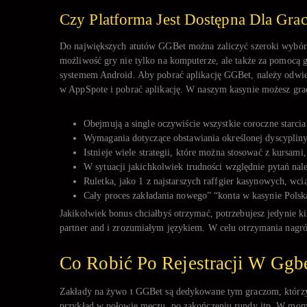
Czy Platforma Jest Dostępna Dla Gra
Do największych atutów GGBet można zaliczyć szeroki wybór 
możliwość gry nie tylko na komputerze, ale także za pomocą 
systemem Android. Aby pobrać aplikację GGBet, należy odwie
w AppSpote i pobrać aplikację. W naszym kasynie możesz grać 
Obejmują a single oczywiście wszystkie coroczne starci
Wymagania dotyczące obstawiania określonej dyscypliny
Istnieje wiele strategii, które można stosować z kursam
W sytuacji jakichkolwiek trudności względnie pytań na
Ruletka, jako 1 z najstarszych raffgier kasynowych, wci
Cały proces zakładania nowego” “konta w kasynie Polska
Jakikolwiek bonus chciałbyś otrzymać, potrzebujesz jedynie 
partner and i zrozumiałym językiem. W celu otrzymania nag
Co Robić Po Rejestracji W Ggb
Zakłady na żywo t GGBet są dedykowane tym graczom, którzy lu
przykład w połowie meczu, po zakończeniu rundy itp. W mome