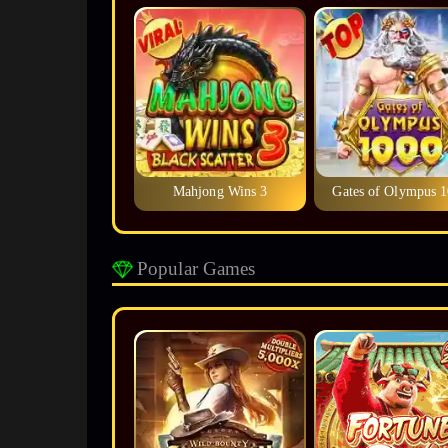
Mahjong Wins 3
Gates of Olympus 
Popular Games