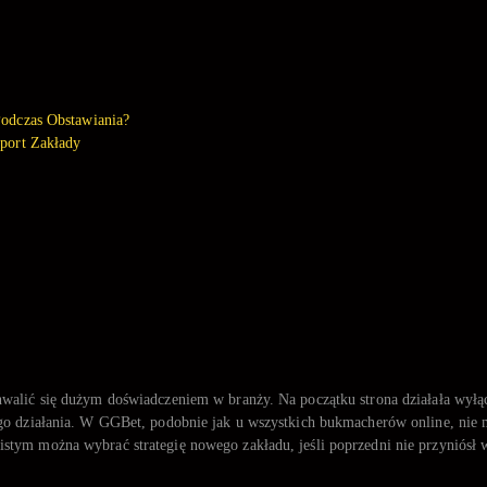
odczas Obstawiania?
port Zakłady
hwalić się dużym doświadczeniem w branży. Na początku strona działała wyłą
ego działania. W GGBet, podobnie jak u wszystkich bukmacherów online, nie 
stym można wybrać strategię nowego zakładu, jeśli poprzedni nie przyniósł 