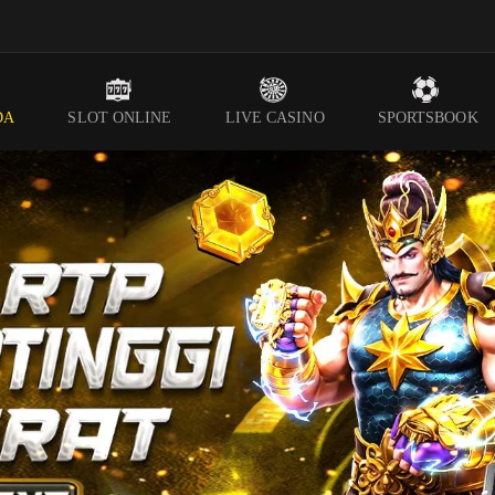
DA
SLOT ONLINE
LIVE CASINO
SPORTSBOOK