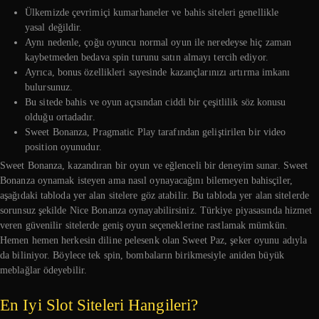
Ülkemizde çevrimiçi kumarhaneler ve bahis siteleri genellikle
yasal değildir.
Aynı nedenle, çoğu oyuncu normal oyun ile neredeyse hiç zaman
kaybetmeden bedava spin turunu satın almayı tercih ediyor.
Ayrıca, bonus özellikleri sayesinde kazançlarınızı artırma imkanı
bulursunuz.
Bu sitede bahis ve oyun açısından ciddi bir çeşitlilik söz konusu
olduğu ortadadır.
Sweet Bonanza, Pragmatic Play tarafından geliştirilen bir video
position oyunudur.
Sweet Bonanza, kazandıran bir oyun ve eğlenceli bir deneyim sunar. Sweet
Bonanza oynamak isteyen ama nasıl oynayacağını bilemeyen bahisçiler,
aşağıdaki tabloda yer alan sitelere göz atabilir. Bu tabloda yer alan sitelerde
sorunsuz şekilde Nice Bonanza oynayabilirsiniz. Türkiye piyasasında hizmet
veren güvenilir sitelerde geniş oyun seçeneklerine rastlamak mümkün.
Hemen hemen herkesin diline pelesenk olan Sweet Paz, şeker oyunu adıyla
da biliniyor. Böylece tek spin, bombaların birikmesiyle aniden büyük
meblağlar ödeyebilir.
En Iyi Slot Siteleri Hangileri?