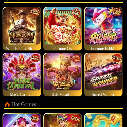
Wild Bounty Showdown
Fortune Ox
Fortune Rabbit
Mask Carnival
Bali Vacation
Speed Winner
Hot Games