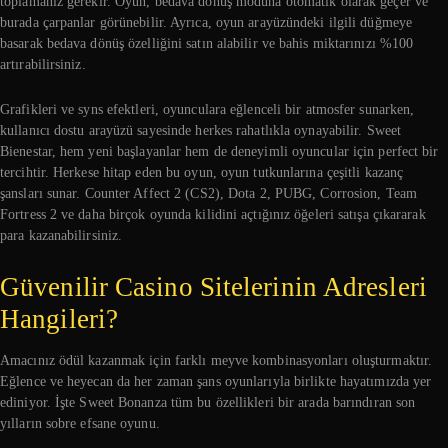
toplamanız gerekir. Oyun, bedava dönüş moduna otomatik olarak geçer ve
burada çarpanlar görünebilir. Ayrıca, oyun arayüzündeki ilgili düğmeye
basarak bedava dönüş özelliğini satın alabilir ve bahis miktarınızı %100
artırabilirsiniz.
Grafikleri ve syns efektleri, oyunculara eğlenceli bir atmosfer sunarken,
kullanıcı dostu arayüzü sayesinde herkes rahatlıkla oynayabilir. Sweet
Bienestar, hem yeni başlayanlar hem de deneyimli oyuncular için perfect bir
tercihtir. Herkese hitap eden bu oyun, oyun tutkunlarına çeşitli kazanç
şansları sunar. Counter Affect 2 (CS2), Dota 2, PUBG, Corrosion, Team
Fortress 2 ve daha birçok oyunda kilidini açtığınız öğeleri satışa çıkararak
para kazanabilirsiniz.
Güvenilir Casino Sitelerinin Adresleri
Hangileri?
Amacınız ödül kazanmak için farklı meyve kombinasyonları oluşturmaktır.
Eğlence ve heyecan da her zaman şans oyunlarıyla birlikte hayatımızda yer
ediniyor. İşte Sweet Bonanza tüm bu özellikleri bir arada barındıran son
yılların sobre efsane oyunu.