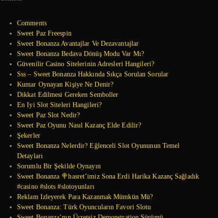
Comments
Sweet Paz Freespin
Sweet Bonanza Avantajlar Ve Dezavantajlar
Sweet Bonanza Bedava Dönüş Modu Var Mı?
Güvenilir Casino Sitelerinin Adresleri Hangileri?
Sss – Sweet Bonanza Hakkında Sıkça Sorulan Sorular
Kumar Oynayan Kişiye Ne Denir?
Dikkat Edilmesi Gereken Semboller
En Iyi Slot Siteleri Hangileri?
Sweet Paz Slot Nedir?
Sweet Paz Oyunu Nasıl Kazanç Elde Edilir?
Şekerler
Sweet Bonanza Nelerdir? Eğlenceli Slot Oyununun Temel
Detayları
Sorumlu Bir Şekilde Oynayın
Sweet Bonanza 🍭hasret’imiz Sona Erdi Harika Kazanç Sağladık
#casino #slots #slotoyunları
Reklam Izleyerek Para Kazanmak Mümkün Mü?
Sweet Bonanza: Türk Oyuncuların Favori Slotu
Sweet Bonanza’nın Ücretsiz Demonstration Sürümü