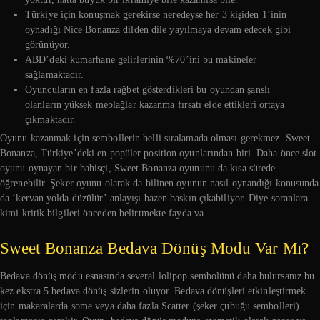
Türkiye için konuşmak gerekirse neredeyse her 3 kişiden 1’inin
oynadığı Nice Bonanza dilden dile yayılmaya devam edecek gibi
görünüyor.
ABD’deki kumarhane gelirlerinin %70’ini bu makineler
sağlamaktadır.
Oyuncuların en fazla rağbet gösterdikleri bu oyundan şanslı
olanların yüksek meblağlar kazanma fırsatı elde ettikleri ortaya
çıkmaktadır.
Oyunu kazanmak için sembollerin belli sıralamada olması gerekmez. Sweet
Bonanza, Türkiye’deki en popüler position oyunlarından biri. Daha önce slot
oyunu oynayan bir bahisçi, Sweet Bonanza oyununu da kısa sürede
öğrenebilir. Şeker oyunu olarak da bilinen oyunun nasıl oynandığı konusunda
da ‘kervan yolda düzülür’ anlayışı bazen baskın çıkabiliyor. Diye soranlara
kimi kritik bilgileri önceden belirtmekte fayda va.
Sweet Bonanza Bedava Dönüş Modu Var Mı?
Bedava dönüş modu esnasında several lolipop sembolünü daha bulursanız bu
kez ekstra 5 bedava dönüş sizlerin oluyor. Bedava dönüşleri etkinleştirmek
için makaralarda some veya daha fazla Scatter (şeker çubuğu sembolleri)