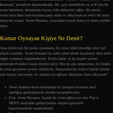
Kazanma” prensibine dayanmaktadır. Bu, aynı sembollerin en az 8’inin bir
arada bulunması durumunda kazanç elde edilmesini sağlar. Bu sistem,
oyunculara daha fazla kazanma şansı sunar ve daha heyecan verici bir oyun
deneyimi yaratır. Sweet Bonanza, oyunculara birçok bonus ve ekstra özellik
sunar.
Kumar Oynayan Kişiye Ne Denir?
Ama üyeler için bu oyunu oynamanın bir sorun teşkil etmediği sobre net
olarak ortadadır. Sweet Bonanza’da ankle rehab ebook kazanmayı hem sobre
doğru oynamayı düşünmelisiniz. Kısıtlı hatlar ya da çizgiler yerine,
minimum 8 sembol kuralı devreye girer. Ben de çok oynuyorum, bu yüzden
bu slotu gerçekten tavsiye edebilirim. Deneyimlerimi sizlere faydalı kılmak
için buraya yazıyorum, bu yüzden sizi eğlence dünyasına davet ediyorum!.
Sweet bonanza demo sürümünde bu freespin turlarının nasıl
işlediğini gözlemleyerek tecrübe kazanabilirsiniz.
Evet, Sweet Bonanza, lisanslı bir oyun sağlayıcısı olan Play’n
MOVE tarafından geliştirilmiştir empieza güvenilir
kumarhanelerde sunulmaktadır.