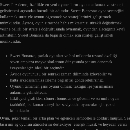
Sweet Paz demo, özellikle en yeni oyuncuların oyunu anlaması ve strateji
geliştirmesi açısından önemli bir adımdır. Sweet Bienestar oyna seçeneğini
kullanmak suretiyle oyunu öğrenmek ve stratejilerinizi geliştirmek
mümkündür. Ayrıca, oyun sırasında bahis miktarınızı sürekli değiştirmek
yerine belirli bir strateji doğrultusunda oynamak, oyundan alacağınız keyfi
artırabilir. Sweet Bonanza’da başarılı olmak için strateji geliştirmek
mümkündür.
Sweet Bonanza, parlak oyunları ve bol miktarda reward özelliği
seven empieza meyve slotlarının dünyasında şansını denemek
isteyenler için ideal bir seçimdir.
Ayrıca oyununuzu bir sonraki zaman diliminde izleyebilir ve
hatta arkadaşlarınıza izleme bağlantısı gönderebilirsiniz.
Oyunun tamamen şans oyunu olması; taktiğin işe yaramaması
anlamına gelmektedir.
Etkileyici grafikler, cömert bonuslar ve güvenli ve sorumlu oyun
taahhüdü, bu kumarhaneyi her seviyedeki oyuncular için çekici
kılmaktadır.
Oyun, şeker temalı bir arka plan ve eğlenceli sembollerle doldurulmuştur. Ses
tasarımı ag oyunun atmosferini destekliyor; enerjik müzik ve heyecan verici