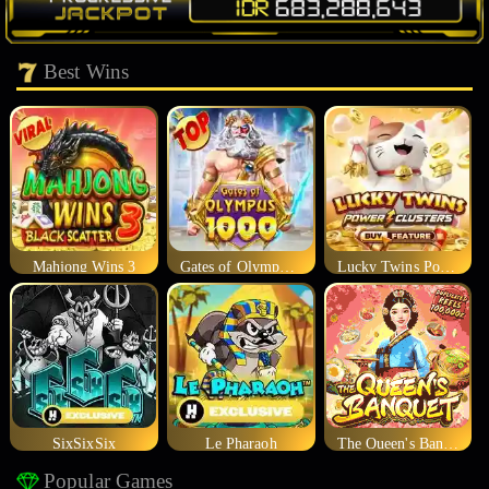
Best Wins
Mahjong Wins 3
Gates of Olympus 1000
Lucky Twins Power Clusters
SixSixSix
Le Pharaoh
The Queen's Banquet
Popular Games