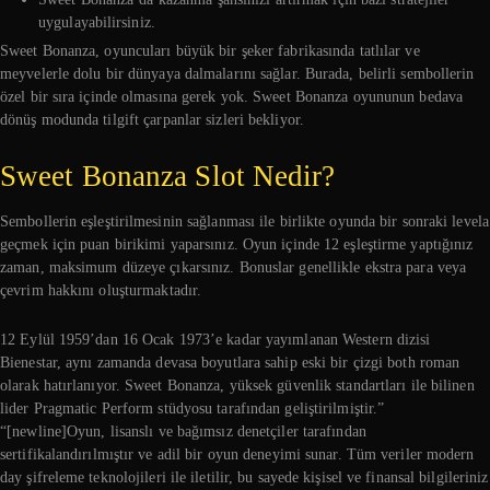
uygulayabilirsiniz.
Sweet Bonanza, oyuncuları büyük bir şeker fabrikasında tatlılar ve
meyvelerle dolu bir dünyaya dalmalarını sağlar. Burada, belirli sembollerin
özel bir sıra içinde olmasına gerek yok. Sweet Bonanza oyununun bedava
dönüş modunda tilgift çarpanlar sizleri bekliyor.
Sweet Bonanza Slot Nedir?
Sembollerin eşleştirilmesinin sağlanması ile birlikte oyunda bir sonraki levela
geçmek için puan birikimi yaparsınız. Oyun içinde 12 eşleştirme yaptığınız
zaman, maksimum düzeye çıkarsınız. Bonuslar genellikle ekstra para veya
çevrim hakkını oluşturmaktadır.
12 Eylül 1959’dan 16 Ocak 1973’e kadar yayımlanan Western dizisi
Bienestar, aynı zamanda devasa boyutlara sahip eski bir çizgi both roman
olarak hatırlanıyor. Sweet Bonanza, yüksek güvenlik standartları ile bilinen
lider Pragmatic Perform stüdyosu tarafından geliştirilmiştir.”
“[newline]Oyun, lisanslı ve bağımsız denetçiler tarafından
sertifikalandırılmıştır ve adil bir oyun deneyimi sunar. Tüm veriler modern
day şifreleme teknolojileri ile iletilir, bu sayede kişisel ve finansal bilgileriniz