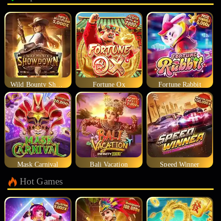
Wild Bounty Showdown
Fortune Ox
Fortune Rabbit
Mask Carnival
Bali Vacation
Speed Winner
Hot Games