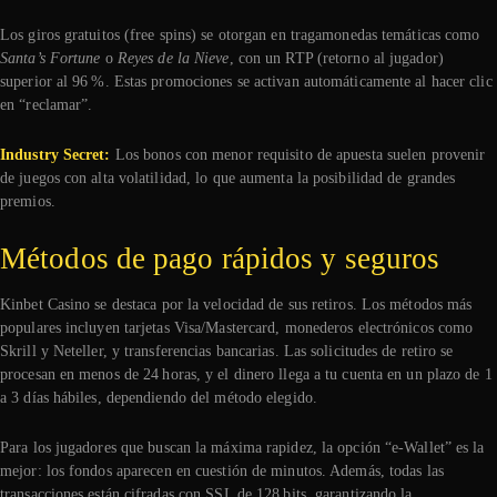
Los giros gratuitos (free spins) se otorgan en tragamonedas temáticas como
Santa’s Fortune
o
Reyes de la Nieve
, con un RTP (retorno al jugador)
superior al 96 %. Estas promociones se activan automáticamente al hacer clic
en “reclamar”.
Industry Secret:
Los bonos con menor requisito de apuesta suelen provenir
de juegos con alta volatilidad, lo que aumenta la posibilidad de grandes
premios.
Métodos de pago rápidos y seguros
Kinbet Casino se destaca por la velocidad de sus retiros. Los métodos más
populares incluyen tarjetas Visa/Mastercard, monederos electrónicos como
Skrill y Neteller, y transferencias bancarias. Las solicitudes de retiro se
procesan en menos de 24 horas, y el dinero llega a tu cuenta en un plazo de 1
a 3 días hábiles, dependiendo del método elegido.
Para los jugadores que buscan la máxima rapidez, la opción “e-Wallet” es la
mejor: los fondos aparecen en cuestión de minutos. Además, todas las
transacciones están cifradas con SSL de 128 bits, garantizando la