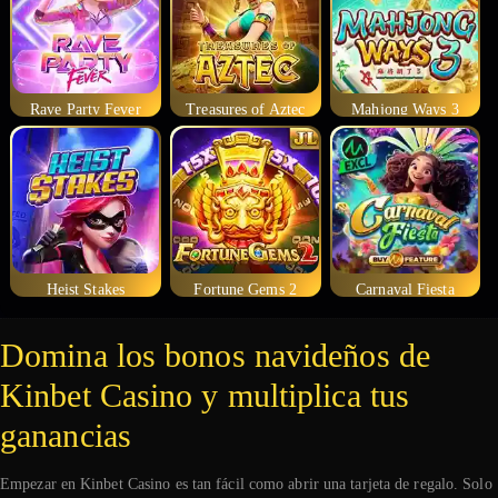
Rave Party Fever
Treasures of Aztec
Mahjong Ways 3
Heist Stakes
Fortune Gems 2
Carnaval Fiesta
Domina los bonos navideños de
Kinbet Casino y multiplica tus
ganancias
Empezar en Kinbet Casino es tan fácil como abrir una tarjeta de regalo. Solo