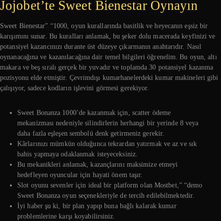
Jojobet’te Sweet Bienestar Oynayın
Sweet Bienestar” “1000, oyun kurallarında basitlik ve heyecanın eşsiz bir
karışımını sunar. Bu kuralları anlamak, bu şeker dolu macerada keyfinizi ve
potansiyel kazancınızı durante üst düzeye çıkarmanın anahtarıdır. Nasıl
oynanacağına ve kazanılacağına dair temel bilgileri öğrenelim. Bu oyun, altı
makara ve beş sıralı gerçek bir yuvadır ve toplamda 30 potansiyel kazanma
pozisyonu elde etmiştir. Çevrimdışı kumarhanelerdeki kumar makineleri gibi
çalışıyor, sadece kodların işlevini görmesi gerekiyor.
Sweet Bonanza 1000’de kazanmak için, scatter ödeme
mekanizması nedeniyle silindirlerin herhangi bir yerinde 8 veya
daha fazla eşleşen sembolü denk getirmeniz gerekir.
Kârlarınızı mümkün olduğunca tekrardan yatırmak ve az ve sık
bahis yapmaya odaklanmak isteyeceksiniz.
Bu mekanikleri anlamak, kazançlarını maksimize etmeyi
hedefleyen oyuncular için hayati önem taşır.
Slot oyunu sevenler için ideal bir platform olan Mostbet,” “demo
Sweet Bonanza oyun seçenekleriyle de tercih edilebilmektedir.
İyi haber şu ki, bir plan yapıp buna bağlı kalarak kumar
problemlerine karşı koyabilirsiniz.