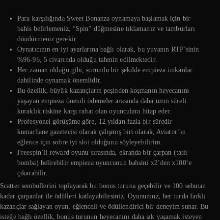
Para karşılığında Sweet Bonanza oynamaya başlamak için bir
bahis belirlemeniz, “Spin” düğmesine tıklamanız ve tamburları
döndürmeniz gerekir.
Oynatıcının en iyi ayarlarına bağlı olarak, bu yuvanın RTP’sinin
%96-96, 5 civarında olduğu tahmin edilmektedir.
Her zaman olduğu gibi, sorumlu bir şekilde empieza imkanlar
dahilinde oynamak önemlidir.
Bu özellik, büyük kazançların peşinden koşmanın heyecanını
yaşayan empieza önemli ödemeler arasında daha uzun süreli
kuraklık riskine karşı rahat olan oyunculara hitap eder.
Profesyonel görüşüme göre, 12 yıldan fazla bir süredir
kumarhane gazetecisi olarak çalışmış biri olarak, Aviator’ın
eğlence için sobre iyi slot olduğunu söyleyebilirim.
Freespin’li reward oyunu sırasında, ekranda bir çarpan (tatlı
bomba) belirebilir empieza oyuncunun bahsini x2’den x100‘e
çıkarabilir.
Scatter sembollerini toplayarak bu bonus turuna geçebilir ve 100 sebutan
kadar çarpanlar ile ödülleri katlayabilirsiniz. Oyunumuz, her turda farklı
kazançlar sağlayan oyun, eğlenceli ve ödüllendirici bir deneyim sunar. Bu
isteğe bağlı özellik, bonus turunun heyecanını daha sık yaşamak isteyen