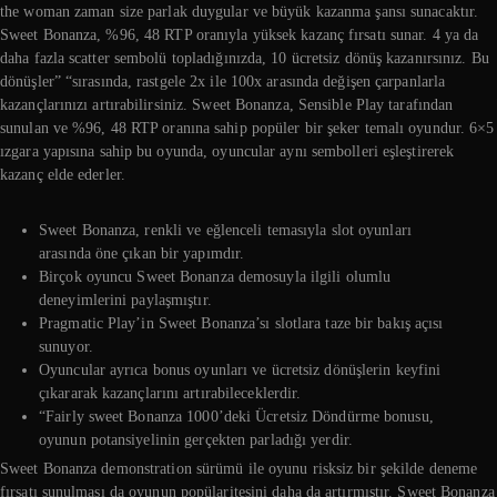
the woman zaman size parlak duygular ve büyük kazanma şansı sunacaktır.
Sweet Bonanza, %96, 48 RTP oranıyla yüksek kazanç fırsatı sunar. 4 ya da
daha fazla scatter sembolü topladığınızda, 10 ücretsiz dönüş kazanırsınız. Bu
dönüşler” “sırasında, rastgele 2x ile 100x arasında değişen çarpanlarla
kazançlarınızı artırabilirsiniz. Sweet Bonanza, Sensible Play tarafından
sunulan ve %96, 48 RTP oranına sahip popüler bir şeker temalı oyundur. 6×5
ızgara yapısına sahip bu oyunda, oyuncular aynı sembolleri eşleştirerek
kazanç elde ederler.
Sweet Bonanza, renkli ve eğlenceli temasıyla slot oyunları
arasında öne çıkan bir yapımdır.
Birçok oyuncu Sweet Bonanza demosuyla ilgili olumlu
deneyimlerini paylaşmıştır.
Pragmatic Play’in Sweet Bonanza’sı slotlara taze bir bakış açısı
sunuyor.
Oyuncular ayrıca bonus oyunları ve ücretsiz dönüşlerin keyfini
çıkararak kazançlarını artırabileceklerdir.
“Fairly sweet Bonanza 1000’deki Ücretsiz Döndürme bonusu,
oyunun potansiyelinin gerçekten parladığı yerdir.
Sweet Bonanza demonstration sürümü ile oyunu risksiz bir şekilde deneme
fırsatı sunulması da oyunun popülaritesini daha da artırmıştır. Sweet Bonanza