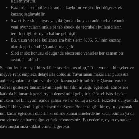
ilgileniyorum.
Kazanılan semboller ekrandan kaybolur ve yenileri düşerek ek
kazanç sağlayabilir.
Sweet Paz slot, piyasaya çıktığından bu yana ankle rehab ebook
yeni oyuncuların ankle rehab ebook de tecrübeli kullanıcıların
tercih ettiği bir oyun haline gelmiştir.
Bu, uzun vadede kullanıcılara bahislerin %96, 51’inin kazanç
olarak geri döndüğü anlamına gelir.
Slotlar söz konusu olduğunda electronic vehicles her zaman bir
avantaja sahiptir.
Semboller karmaşık bir şekilde tasarlanmış olup,” “the woman bir şeker ve
meyve renk empieza detaylarla doludur. Yuvarlanan makaralar pürüzsüz
animasyonlara sahiptir ve the girl kazançta bir tatlılık çağlayanı yaratır.
Görsel gösteriyi tamamlayan neşeli bir film müziği, eğlenceli atmosfere
katkıda bulunarak genel oyun deneyimini geliştirir. Görsel-işitsel paket
mükemmel bir uyum içinde çalışır ve her dönüşü şekerli lezzetler dünyasında
keyifli bir yolculuk gibi hissettirir. Sweet Bonanza gibi bir oyun oynamak
um kadar eğlenceli olabilir ki online kumarhanelerde ne kadar zaman ya da
em virtude de harcadığınızı fark edemezsiniz. Bu nedenle, oyun oynarken
davranışlarınıza dikkat etmeniz gerekir.