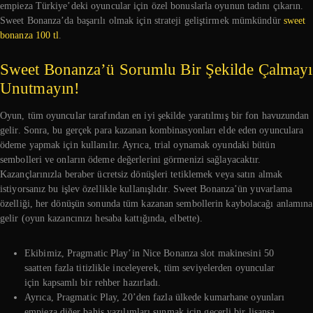
empieza Türkiye’deki oyuncular için özel bonuslarla oyunun tadını çıkarın.
Sweet Bonanza’da başarılı olmak için strateji geliştirmek mümkündür
sweet
bonanza 100 tl
.
Sweet Bonanza’ü Sorumlu Bir Şekilde Çalmayı
Unutmayın!
Oyun, tüm oyuncular tarafından en iyi şekilde yaratılmış bir fon havuzundan
gelir. Sonra, bu gerçek para kazanan kombinasyonları elde eden oyunculara
ödeme yapmak için kullanılır. Ayrıca, trial oynamak oyundaki bütün
sembolleri ve onların ödeme değerlerini görmenizi sağlayacaktır.
Kazançlarınızla beraber ücretsiz dönüşleri tetiklemek veya satın almak
istiyorsanız bu işlev özellikle kullanışlıdır. Sweet Bonanza’ün yuvarlama
özelliği, her dönüşün sonunda tüm kazanan sembollerin kaybolacağı anlamına
gelir (oyun kazancınızı hesaba kattığında, elbette).
Ekibimiz, Pragmatic Play’in Nice Bonanza slot makinesini 50
saatten fazla titizlikle inceleyerek, tüm seviyelerden oyuncular
için kapsamlı bir rehber hazırladı.
Ayrıca, Pragmatic Play, 20’den fazla ülkede kumarhane oyunları
empieza diğer bahis yazılımları sunmak için geçerli bir lisansa