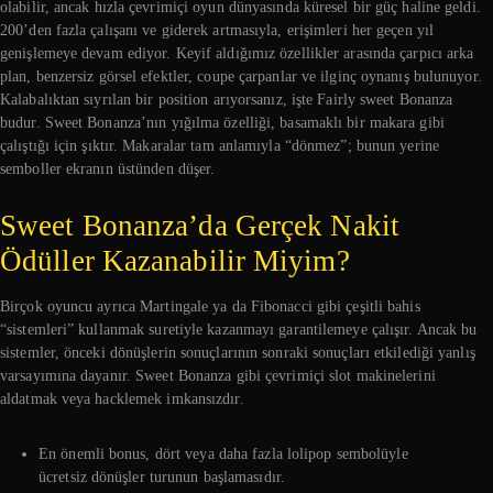
olabilir, ancak hızla çevrimiçi oyun dünyasında küresel bir güç haline geldi.
200’den fazla çalışanı ve giderek artmasıyla, erişimleri her geçen yıl
genişlemeye devam ediyor. Keyif aldığımız özellikler arasında çarpıcı arka
plan, benzersiz görsel efektler, coupe çarpanlar ve ilginç oynanış bulunuyor.
Kalabalıktan sıyrılan bir position arıyorsanız, işte Fairly sweet Bonanza
budur. Sweet Bonanza’nın yığılma özelliği, basamaklı bir makara gibi
çalıştığı için şıktır. Makaralar tam anlamıyla “dönmez”; bunun yerine
semboller ekranın üstünden düşer.
Sweet Bonanza’da Gerçek Nakit
Ödüller Kazanabilir Miyim?
Birçok oyuncu ayrıca Martingale ya da Fibonacci gibi çeşitli bahis
“sistemleri” kullanmak suretiyle kazanmayı garantilemeye çalışır. Ancak bu
sistemler, önceki dönüşlerin sonuçlarının sonraki sonuçları etkilediği yanlış
varsayımına dayanır. Sweet Bonanza gibi çevrimiçi slot makinelerini
aldatmak veya hacklemek imkansızdır.
En önemli bonus, dört veya daha fazla lolipop sembolüyle
ücretsiz dönüşler turunun başlamasıdır.