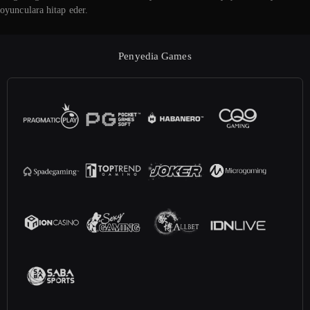
oyunculara hitap eder.
Penyedia Games