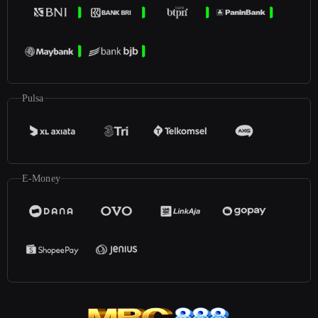
Pulsa
E-Money