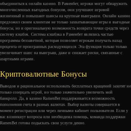
объединиться к онлайн казино. В Раменбет, игроки могут обнаружить
многочисленных выгодных бонусов, они улучшают игровой
жизненный и повышают шансы на крупные выигрыши. Онлайн казино
предложил своим клиентам не только захватывающие игры и выгодные
бонусы, но и оригинальную возможность возврата точки средств через
систему кэшбэк. Система кэшбэка в Раменбет являлись частью
программы беззаветной, которая позволяет игрокам получать назад
процента от проигранных расходующихся. Эта функция только только
увеличивает шанс на выигрыш, даже и снижает риски, связанные с
азартными играми.
Криптовалютные Бонусы
Выводов и рациональное использовать бесплатных вращений захотят не
только созерцать игрой, но только значительно увеличить мой
банкролл. Да, в казино RamenBet поддерживается возможность
пополнения счета в разных валютах. Выбор валюты совершается в
момент регистрации или через личными кабинет пользователя. Если у
вас возникнут вопросы или необходима помощь, команда поддержки
RamenBet готова подыскать свои услуги денно.