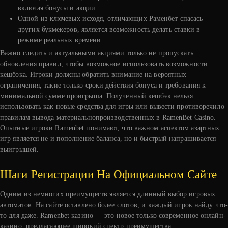
включая бонусы и акции.
Одной из ключевых исходя, отличающих Раменбет спасась
других букмекеров, является возможность делать ставки в
режиме реальных времени.
Важно следить и актуальными акциями только не пропускать
обновления правил, чтобы возможное использовать возможности
кешбэка. Игроки должны обратить внимание на вероятных
ограничения, такие только сроки действия бонуса и требования к
минимальной сумме проигрыша. Полученный кешбэк нельзя
использовать как новые средства для игры или вывести противоречило
правилам вывода материальнопроизводственных в RamenBet Casino.
Опытные игроки Ramenbet понимают, что важном аспектом азартных
игр является не и пополнение баланса, но и быстрый напрашивается
выигрышей.
Шаги Регистрации На Официальном Сайте
Одним из немногих преимуществ является длинный выбор игровых
автоматов. На сайте оставлено более слотов, и каждый игрок найду что-
то для даже. Ramenbet казино — это новое только современное онлайн-
казино, предлагающее широкий спектр преимущества.