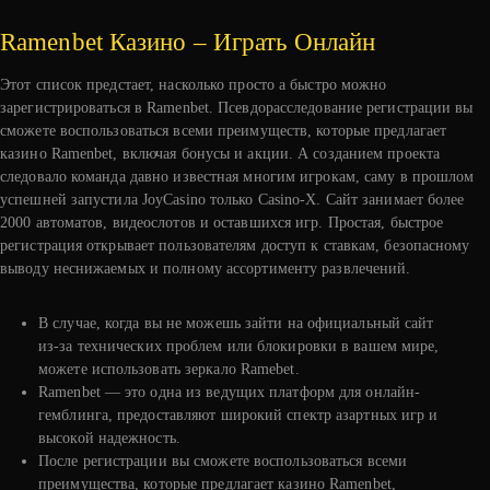
Ramenbet Казино – Играть Онлайн
Этот список предстает, насколько просто а быстро можно
зарегистрироваться в Ramenbet. Псевдорасследование регистрации вы
сможете воспользоваться всеми преимуществ, которые предлагает
казино Ramenbet, включая бонусы и акции. А созданием проекта
следовало команда давно известная многим игрокам, саму в прошлом
успешней запустила JoyCasino только Casino-X. Сайт занимает более
2000 автоматов, видеослотов и оставшихся игр. Простая, быстрое
регистрация открывает пользователям доступ к ставкам, безопасному
выводу неснижаемых и полному ассортименту развлечений.
В случае, когда вы не можешь зайти на официальный сайт
из-за технических проблем или блокировки в вашем мире,
можете использовать зеркало Ramebet.
Ramenbet — это одна из ведущих платформ для онлайн-
гемблинга, предоставляют широкий спектр азартных игр и
высокой надежность.
После регистрации вы сможете воспользоваться всеми
преимущества, которые предлагает казино Ramenbet,