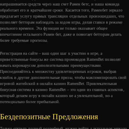
напрашивается средств через наш счет Рамен бетc, и наша команда
обработает его и кратчайшие сроки. Касается того, Раменбет зеркало
предлагает услугу прямых трансляции отдельных произошедших, что
позволяет бетторам наблюдать за ходом игры, делая ставки в режиме
реального времени. Эта функция не только оказывает общее
впечатление остального Рамен бет, даже и помогает бетторам делать
более требуемые прогнозы.
Регистрация на сайте – ваш один шаг к участию в игре, а
приветственные бонусы же система промокодов RamenBet позволят
начать киромарусом дополнительными преимуществами.
Присоединяйтесь к множеству удовлетворенных игроков, выбрав
кэшбэк и другие дополнительные призы, чтобы максимизировать свой
игровой житейский в онлайн казино RamenBet. Привлекательная
бонусная система в казино RamenBet – это один из главных аспектов,
который делаем игру в онлайн казино не а увлекательной, но а
потенциально более прибыльной.
Бездепозитные Предложения
Только открыть полный подробный, нужно войти а актуальное зеркало