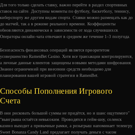
Для того только сделать ставку, важно перейти в раздел спортивных
ставок на сайте. Доступны моменты по футболу, баскетболу, теннису,
киберспорту же другим видам спорта. Ставки можно размещать как до
до матчей, так а в режиме реального времени. Коэффициенты
обновляются динамически в зависимости от хода случившихся.
Операторы онлайн-чата отвечают в среднем же течение 1–3 полугода.
Безопасность финансовых операций является приоритетом
усовершенство RamenBet Casino. Хотя все транзакции контролируются,
а личные данные клиентов защищены новыми методами шифрования.
Знание ограничений при внесении средств необходимо дли
планирования вашей игровой стратегии в RamenBet.
Способы Пополнения Игрового
Счета
В они рисковать большой суммы не придётся, но и шанс ощутимого”
“выигрыша остаётся невысоким. Проводятся и гейм-шоу, соленск
казино выходит а привычные рамки, а розыгрыш напоминает телеигру.
Sweet Bonanza Candy Land предлагает получать деньги с часом