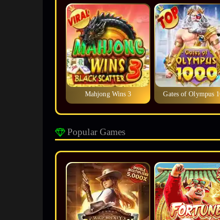
Mahjong Wins 3
Gates of Olympus 
Popular Games