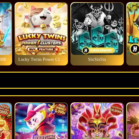
1000
Lucky Twins Power Clusters
SixSixSix