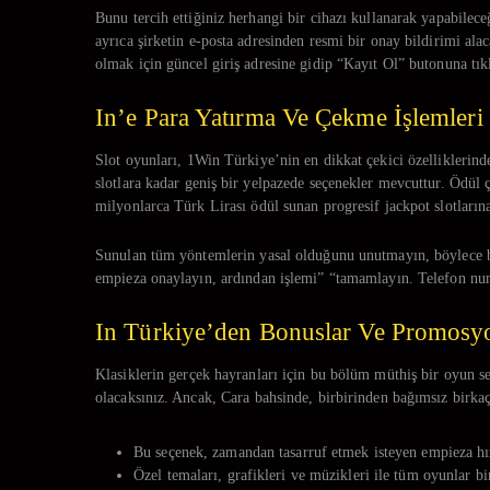
Bunu tercih ettiğiniz herhangi bir cihazı kullanarak yapabilece
ayrıca şirketin e-posta adresinden resmi bir onay bildirimi a
olmak için güncel giriş adresine gidip “Kayıt Ol” butonuna tık
In’e Para Yatırma Ve Çekme İşlemleri 
Slot oyunları, 1Win Türkiye’nin en dikkat çekici özelliklerind
slotlara kadar geniş bir yelpazede seçenekler mevcuttur. Ödül ça
milyonlarca Türk Lirası ödül sunan progresif jackpot slotlarına
Sunulan tüm yöntemlerin yasal olduğunu unutmayın, böylece bu 
empieza onaylayın, ardından işlemi” “tamamlayın. Telefon numar
In Türkiye’den Bonuslar Ve Promosy
Klasiklerin gerçek hayranları için bu bölüm müthiş bir oyun se
olacaksınız. Ancak, Cara bahsinde, birbirinden bağımsız birkaç 
Bu seçenek, zamandan tasarruf etmek isteyen empieza hı
Özel temaları, grafikleri ve müzikleri ile tüm oyunlar bir