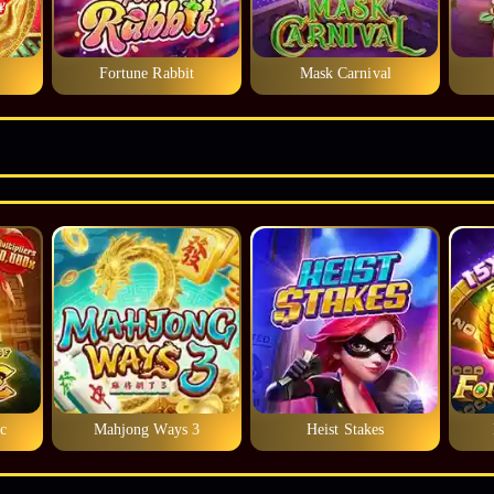
Fortune Rabbit
Mask Carnival
c
Mahjong Ways 3
Heist Stakes