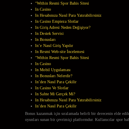
“Within Resmi Spor Bahis Sitesi
In Casino
In Hesabınıza Nasıl Para Yatırabilirsiniz
In Casino Empieza Slotlar
In Giriş Adresi Neden Değişiyor?
In Destek Servisi
In Bonusları
In’e Nasıl Giriş Yapılır
In Resmi Web-site İncelemesi
“Within Resmi Spor Bahis Sitesi
In Casino
In Mobil Uygulaması
In Bonusları Nelerdir?
In’den Nasıl Para Çekilir
In Casino Ve Slotlar
In Sahte Mi Gerçek Mi?
In Hesabınıza Nasıl Para Yatırabilirsiniz
In’den Nasıl Para Çekilir
Bonus kazanmak için sıralamada belirli bir derecenin elde edil
oyunları sunan bir çevrimiçi platformdur. Kullanıcılar spor bah