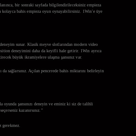
lanınca, bir sonraki sayfada bilgilendirileceksiniz empieza
en kolayca bahis empieza oyun oynayabilirsiniz. 1Win’e üye
ir deneyim sunar. Klasik meyve slotlarından modern video
osition deneyimini daha da keyifli hale getirir. 1Win ayrıca
ştirecek büyük ikramiyelere ulaşma şansınız var.
da sağlarsınız. Açılan pencerede bahis miktarını belirleyin
 oyunda şansınızı deneyin ve eminiz ki siz de talihli
seçerseniz kazanırsınız.”
iz gerekmez.