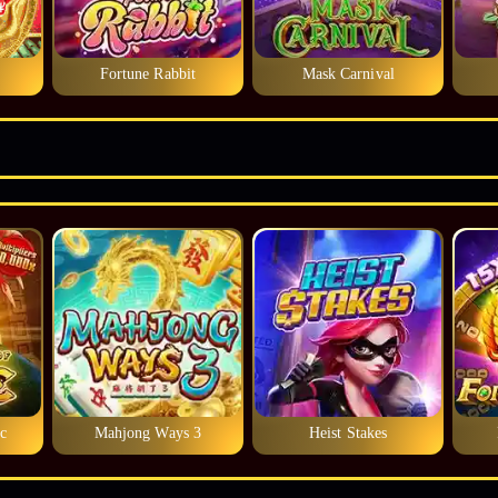
Fortune Rabbit
Mask Carnival
c
Mahjong Ways 3
Heist Stakes