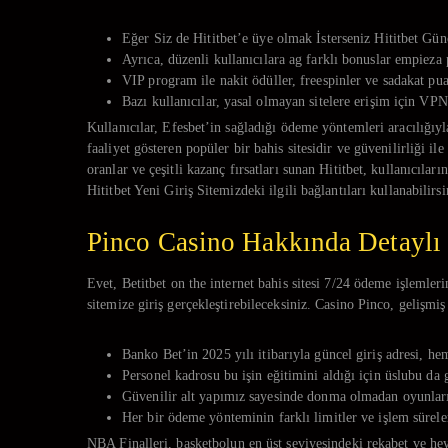
Eğer Siz de Hititbet’e üye olmak İsterseniz Hititbet Günc
Ayrıca, düzenli kullanıcılara ag farklı bonuslar empiez
VIP program ile nakit ödüller, freespinler ve sadakat pua
Bazı kullanıcılar, yasal olmayan sitelere erişim için VPN
Kullanıcılar, Efesbet’in sağladığı ödeme yöntemleri aracılığıyl
faaliyet gösteren popüler bir bahis sitesidir ve güvenilirliği il
oranlar ve çeşitli kazanç fırsatları sunan Hititbet, kullanıcıla
Hititbet Yeni Giriş Sitemizdeki ilgili bağlantıları kullanabili
Pinco Casino Hakkında Detaylı 
Evet, Betitbet on the internet bahis sitesi 7/24 ödeme işleml
sitemize giriş gerçekleştirebileceksiniz. Casino Pinco, gelişmi
Banko Bet’in 2025 yılı itibarıyla güncel giriş adresi, h
Personel kadrosu bu işin eğitimini aldığı için üslubu da 
Güvenilir alt yapımız sayesinde donma olmadan oyunları
Her bir ödeme yönteminin farklı limitler ve işlem süreler
NBA Finalleri, basketbolun en üst seviyesindeki rekabet ve 