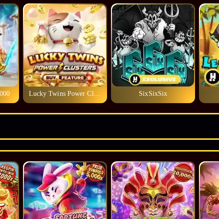
1000
Lucky Twins Power Clusters
SixSixSix