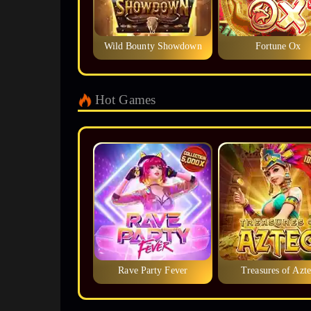
Wild Bounty Showdown
Fortune Ox
Hot Games
Rave Party Fever
Treasures of Azte