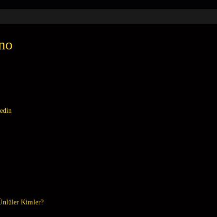
ino
fedin
Ünlüler Kimler?