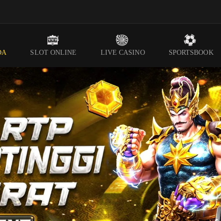
DA
SLOT ONLINE
LIVE CASINO
SPORTSBOOK