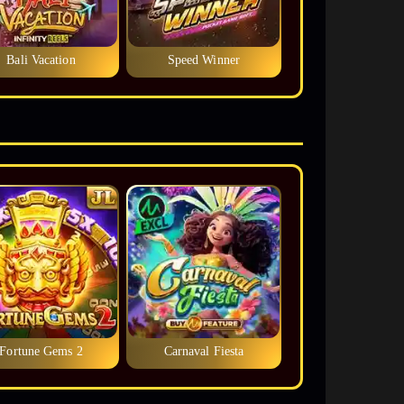
Bali Vacation
Speed Winner
Fortune Gems 2
Carnaval Fiesta