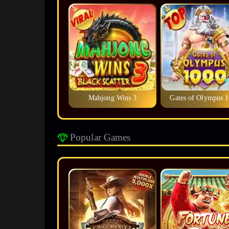
Mahjong Wins 3
Gates of Olympus 
Popular Games