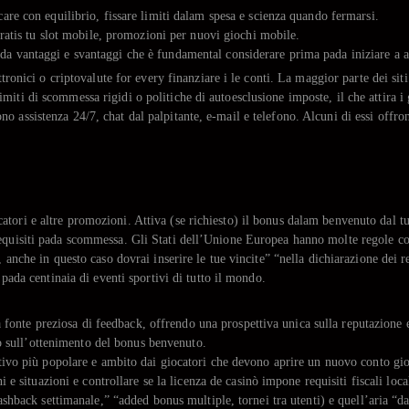
re con equilibrio, fissare limiti dalam spesa e scienza quando fermarsi.
gratis tu slot mobile, promozioni per nuovi giochi mobile.
 vantaggi e svantaggi che è fundamental considerare prima pada iniziare a a
ttronici o criptovalute for every finanziare i le conti. La maggior parte dei sit
miti di scommessa rigidi o politiche di autoesclusione imposte, il che attira i
 assistenza 24/7, chat dal palpitante, e-mail e telefono. Alcuni di essi offron
tori e altre promozioni. Attiva (se richiesto) il bonus dalam benvenuto dal tu
 requisiti pada scommessa. Gli Stati dell’Unione Europea hanno molte regole 
a, anche in questo caso dovrai inserire le tue vincite” “nella dichiarazione de
 pada centinaia di eventi sportivi di tutto il mondo.
na fonte preziosa di feedback, offrendo una prospettiva unica sulla reputazione
fo sull’ottenimento del bonus benvenuto.
ntivo più popolare e ambito dai giocatori che devono aprire un nuovo conto g
 e situazioni e controllare se la licenza de casinò impone requisiti fiscali loca
shback settimanale,” “added bonus multiple, tornei tra utenti) e quell’aria “d