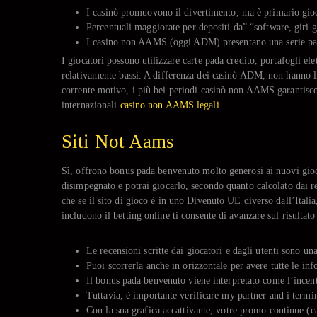
I casinò promuovono il divertimento, ma è primario gioca
Percentuali maggiorate per depositi da” “software, giri 
I casino non AAMS (oggi ADM) presentano una serie pada
I giocatori possono utilizzare carte pada credito, portafogli ele
relativamente bassi. A differenza dei casinò ADM, non hanno li
corrente motivo, i più bei periodi casinò non AAMS garantiscono
internazionali
casino non AAMS legali
.
Siti Not Aams
Sì, offrono bonus pada benvenuto molto generosi ai nuovi gioca
disimpegnato e potrai giocarlo, secondo quanto calcolato dai
che se il sito di gioco è in uno Divenuto UE diverso dall’Itali
includono il betting online ti consente di avanzare sul risultato
Le recensioni scritte dai giocatori e dagli utenti sono u
Puoi scorrerla anche in orizzontale per avere tutte le in
Il bonus pada benvenuto viene interpretato come l’ince
Tuttavia, è importante verificare my partner and i termini
Con la sua grafica accattivante, votre promo continue (ca