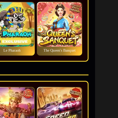
Le Pharaoh
The Queen's Banquet