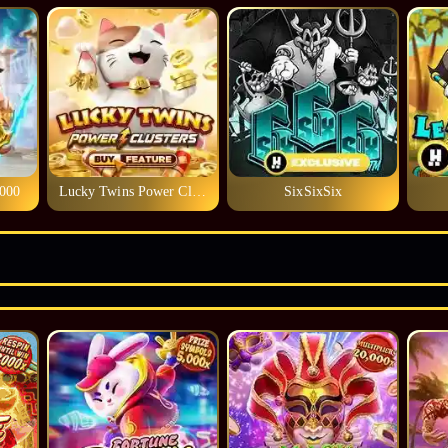
1000
Lucky Twins Power Clusters
SixSixSix