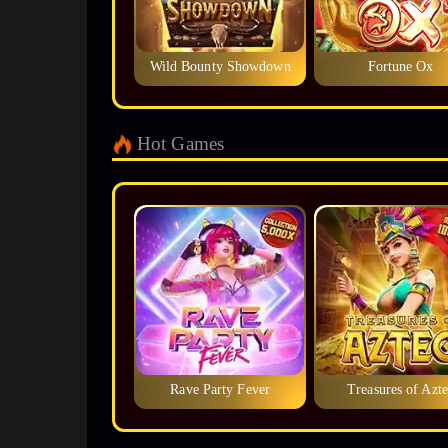
Wild Bounty Showdown
Fortune Ox
Hot Games
Rave Party Fever
Treasures of Azte