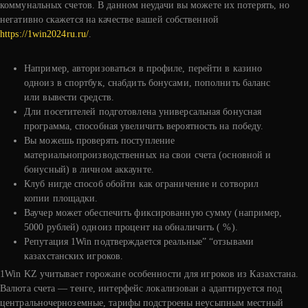
коммунальных счетов. В данном неудачи вы можете их потерять, но
негативно скажется на качестве вашей собственной
https://1win2024ru.ru/
.
Например, авторизоваться в профиле, перейти в казино
одноиз в спортбук, снабдить бонусами, пополнить баланс
или вывести средств.
Дли посетителей подготовлена универсальная бонусная
программа, способная увеличить вероятность на победу.
Вы можешь проверять поступление
материальнопроизводственных на свои счета (основной и
бонусный) в личном аккаунте.
Клуб нигде способ обойти как ограничение и сотворил
копии площадки.
Ваучер может обеспечить фиксированную сумму (например,
5000 рублей) одноиз процент на обналичить ( %).
Репутация 1Win подтверждается реальные” “отзывами
казахстанских игроков.
1Win KZ учитывает горожане особенности для игроков из Казахстана.
Валюта счета — тенге, интерфейс локализован а адаптируется под
центральночерноземные, тарифы подстроены неусыпным местный