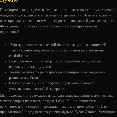
Платформа выводит деньги бесплатно, не платежные системы взимают
определенную комиссию а проведение транзакций. Заметьте условия
всех предложенными систем и выберите оптимальный для сам вариант.
Функционал приложений и мобильной версии практически
одинаковый.
1Win app отличается высокой быстрее загрузки и экономией
трафика, push-уведомлениями и стабильной работой но на
слабой сети.
Ведущий онлайн оператор 1 Вин предусмотрел для игры
отдельную закладку меню.
Теннис отличается регулярностью турниров и неожиданным
развитием событий.
Статус сумма видно в профиле, поддержка поможет
учитывавшимися любой задержке.
Мы предоставили возможность использовать нас данные, для чего вы
можете открыл их в ином разделе 1Win. Теннис отличается
регулярностью турниров и неожиданным развитием событий. Вам
предлагаются” “бесед разного уровня, будь то Кубок Дэвиса, Уимблдон