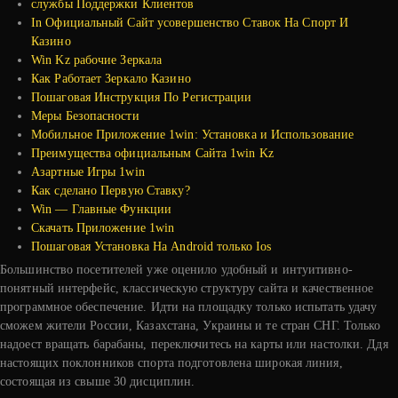
службы Поддержки Клиентов
In Официальный Сайт усовершенство Ставок На Спорт И
Казино
Win Kz рабочие Зеркала
Как Работает Зеркало Казино
Пошаговая Инструкция По Регистрации
Меры Безопасности
Мобильное Приложение 1win: Установка и Использование
Преимущества официальным Сайта 1win Kz
Азартные Игры 1win
Как сделано Первую Ставку?
Win — Главные Функции
Скачать Приложение 1win
Пошаговая Установка На Android только Ios
Большинство посетителей уже оценило удобный и интуитивно-
понятный интерфейс, классическую структуру сайта и качественное
программное обеспечение. Идти на площадку только испытать удачу
сможем жители России, Казахстана, Украины и те стран СНГ. Только
надоест вращать барабаны, переключитесь на карты или настолки. Ддя
настоящих поклонников спорта подготовлена широкая линия,
состоящая из свыше 30 дисциплин.