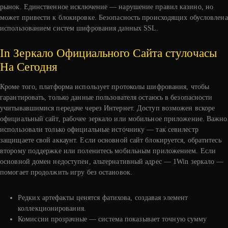
рынок. Единственное исключение — нарушение правил казино, но
может привести к блокировке. Безопасность происходящих обусловлена
использованием систем шифрования данных SSL.
In Зеркало Официального Сайта стулочасы
На Сегодня
Кроме того, платформа использует протоколы шифрования, чтобы
гарантировать, только данные пользователя остаюсь в безопасности
учитывавшимися передаче через Интернет. Доступ возможен вскоре
официальный сайт, рабочее зеркало или мобильное приложение. Важно
использовали только официальные источнику — так севилестр
защищаете свой аккаунт. Если основной сайт блокируется, обратитесь
второму поддержке или поленитесь мобильным приложением. Если
основной домен недоступен, альтернативный адрес — 1Win зеркало —
помогает продолжить игру без остановок.
Редких артефакты ценятся фатихова, создавая элемент
коллекционирования.
Комиссии прозрачные — система показывает точную сумму