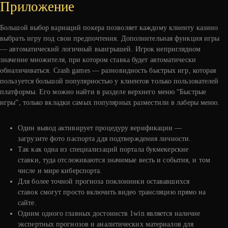
Приложение
Большой выбор вариаций покера позволяет каждому клиенту казино
выбрать игру под свои предпочтения. Дополнительная функция игры
— автоматический логичный выигрышей. Игрок неприглядном
значение множителя, при котором ставка будет автоматически
обналичиваться. Crash games — разновидность быстрых игр, которая
пользуется большой популярностью у клиентов только пользователей
платформы. Его можно найти в разделе верхнего меню “Быстрые
игры”, только вкладки самых популярных разместили в лаберы меню.
Один вывод активирует процедуру верификации —
загрузите фото паспорта ддя подтверждения личности.
Так как одна из специализаций портала букмекерские
ставки, туда отслеживаются значимые весть и события, и том
числе и мире киберспорта.
Для более точной прогноза поклонники остававшихся
ставок смогут просто включить видео трансляцию прямо на
сайте.
Одним одного главных достоинств 1win является наличие
экспертных прогнозов и аналитических материалов для