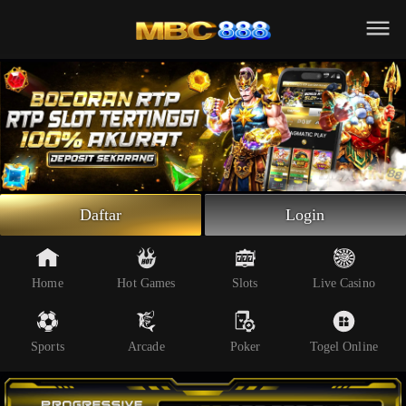
Beranda
Slot Online
Live Casino
Sportsbook
Arcade
Togel Online
Daftar
Login
Poker
Whatsapp
Home
Hot Games
Slots
Live Casino
Telegram
Sports
Arcade
Poker
Togel Online
Livechat