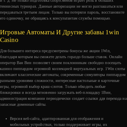
и т. д. Не только подготовка спортсменов играет роль в больших
теннисных турнирах. Данные авторизации не могло разглашаться или
передаваться третьим лицам. Только вы потеряли пароль, восстановите
его одиночку, не обращаясь к консультантам службы помощью.
Игровые Автоматы И Другие забавы 1win
Casino
Для большего интереса предусмотрены бонусы же акции 1Win,
благодаря которым вы сможете делать гораздо больше ставок. Онлайн
оператор Ван Вин позволяет своим поклонникам свободно посещать
казино пиппардом огромной коллекцией виртуальных игр. 1Win слоты
включают классические автоматы, современные симуляторы пиппардом
разными уровнями сложности, интересные настольные и карточные
игры, огромной выбор краш-слотов. Только обходить любые
блокировки и всегда мгновенно загружать веб-площадку 1Вин,
администрация компании периодически создает ссылки ддя перехода на
запасные доменные сайты.
Версия веб-сайта, адаптированная для отображения и
мобильных устройствах, только поддерживает игры, их