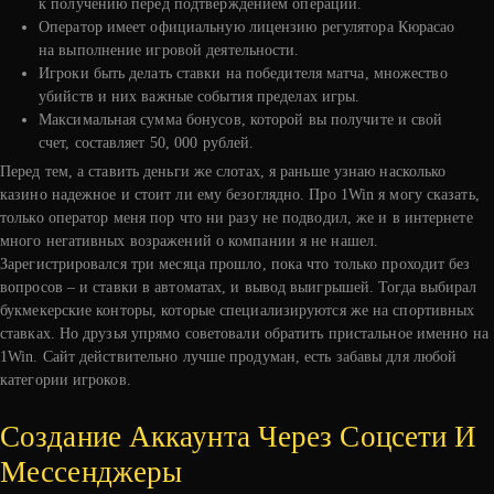
к получению перед подтверждением операции.
Оператор имеет официальную лицензию регулятора Кюрасао
на выполнение игровой деятельности.
Игроки быть делать ставки на победителя матча, множество
убийств и них важные события пределах игры.
Максимальная сумма бонусов, которой вы получите и свой
счет, составляет 50, 000 рублей.
Перед тем, а ставить деньги же слотах, я раньше узнаю насколько
казино надежное и стоит ли ему безоглядно. Про 1Win я могу сказать,
только оператор меня пор что ни разу не подводил, же и в интернете
много негативных возражений о компании я не нашел.
Зарегистрировался три месяца прошло, пока что только проходит без
вопросов – и ставки в автоматах, и вывод выигрышей. Тогда выбирал
букмекерские конторы, которые специализируются же на спортивных
ставках. Но друзья упрямо советовали обратить пристальное именно на
1Win. Сайт действительно лучше продуман, есть забавы для любой
категории игроков.
Создание Аккаунта Через Соцсети И
Мессенджеры