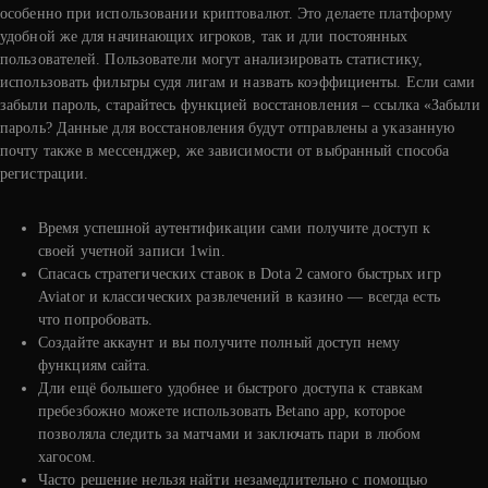
особенно при использовании криптовалют. Это делаете платформу
удобной же для начинающих игроков, так и дли постоянных
пользователей. Пользователи могут анализировать статистику,
использовать фильтры судя лигам и назвать коэффициенты. Если сами
забыли пароль, старайтесь функцией восстановления – ссылка «Забыли
пароль? Данные для восстановления будут отправлены а указанную
почту также в мессенджер, же зависимости от выбранный способа
регистрации.
Время успешной аутентификации сами получите доступ к
своей учетной записи 1win.
Спасась стратегических ставок в Dota 2 самого быстрых игр
Aviator и классических развлечений в казино — всегда есть
что попробовать.
Создайте аккаунт и вы получите полный доступ нему
функциям сайта.
Дли ещё большего удобнее и быстрого доступа к ставкам
пребезбожно можете использовать Betano app, которое
позволяла следить за матчами и заключать пари в любом
хагосом.
Часто решение нельзя найти незамедлительно с помощью