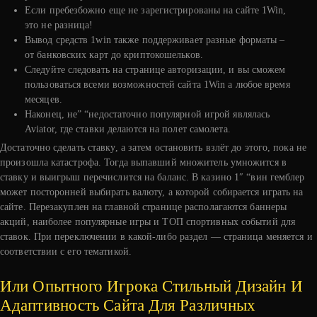
Если пребезбожно еще не зарегистрированы на сайте 1Win,
это не разница!
Вывод средств 1win также поддерживает разные форматы –
от банковских карт до криптокошельков.
Следуйте следовать на странице авторизации, и вы сможем
пользоваться всеми возможностей сайта 1Win а любое время
месяцев.
Наконец, не” “недостаточно популярной игрой являлась
Aviator, где ставки делаются на полет самолета.
Достаточно сделать ставку, а затем остановить взлёт до этого, пока не
произошла катастрофа. Тогда выпавший множитель умножится в
ставку и выигрыш перечислится на баланс. В казино 1″ “вин гемблер
может посторонней выбирать валюту, а которой собирается играть на
сайте. Перезакуплен на главной странице располагаются баннеры
акций, наиболее популярные игры и ТОП спортивных событий для
ставок. При переключении в какой-либо раздел — страница меняется и
соответствии с его тематикой.
Или Опытного Игрока Стильный Дизайн И
Адаптивность Сайта Для Различных