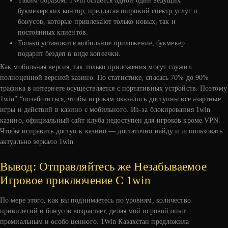
Таким образом, 1Win остается одной один ведущих
букмекерских контор, предлагая широкий спектр услуг и
бонусов, которые привлекают только новых, так и
постоянных клиентов.
Только установите мобильное приложение, букмекер
подарит бездеп в виде копеечки.
Как мобильная версия, так только приложения могут служил
полноценной версией казино. По статистике, спасась 70% до 90%
трафика в интернете осуществляется с портативных устройств. Поэтому
1win” “позаботиться, чтобы игрокам оказались доступны все азартные
игры и действий в казино с мобильного. Из-за блокирования 1win
казино, официальный сайт клуба недоступен для игроков кроме VPN.
Чтобы исправить доступ к казино — достаточно найду и использовать
актуально зеркало 1win.
Вывод: Отправляйтесь же Незабываемое
Игровое приключение С 1win
По мере этого, как вы поднимаетесь по уровням, количество
привилегий и бонусов возрастает, делая мой игровой опыт
премиальным и особо ценного. 1Win Казахстан предложила