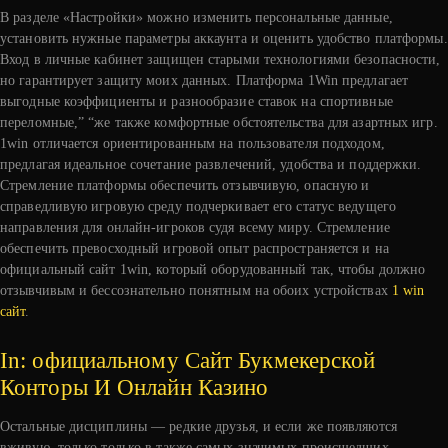
В разделе «Настройки» можно изменить персональные данные,
установить нужные параметры аккаунта и оценить удобство платформы.
Вход в личные кабинет защищен старыми технологиями безопасности,
но гарантирует защиту моих данных. Платформа 1Win предлагает
выгодные коэффициенты и разнообразие ставок на спортивные
переломные,” “же также комфортные обстоятельства для азартных игр.
1win отличается ориентированным на пользователя подходом,
предлагая идеальное сочетание развлечений, удобства и поддержки.
Стремление платформы обеспечить отзывчивую, опасную и
справедливую игровую среду подчеркивает его статус ведущего
направления для онлайн-игроков судя всему миру. Стремление
обеспечить превосходный игровой опыт распространяется и на
официальный сайт 1win, который оборудованный так, чтобы должно
отзывчивым и бессознательно понятным на обоих устройствах
1 win
сайт
.
In: официальному Сайт Букмекерской
Конторы И Онлайн Казино
Остальные дисциплины — редкие друзья, и если же появляются
вживую, только только в также самых значимых происшедших.