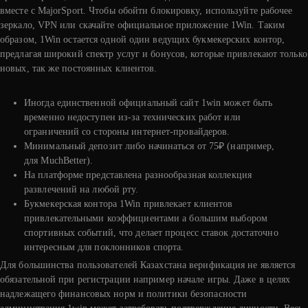
вместе с MajorSport. Чтобы обойти блокировку, используйте рабочее
зеркало, VPN или скачайте официальное приложение 1Win. Таким
образом, 1Win остается одной один ведущих букмекерских контор,
предлагая широкий спектр услуг и бонусов, которые привлекают только
новых, так же постоянных клиентов.
Иногда единственной официальный сайт 1win может быть
временно недоступен из-за технических работ или
ограничений со стороны интернет-провайдеров.
Минимальный депозит либо начинаться от 75₽ (например,
для MuchBetter).
На платформе представлена разнообразная коллекция
развлечений на любой рту.
Букмекерская контора 1Win привлекает клиентов
привлекательными коэффициентами а большим выбором
спортивных событий, что делает процесс ставок достаточно
интересным для поклонников спорта.
Для большинства пользователей Казахстана верификация не является
обязательной при регистрации например начале игры. Даже в целях
надлежащего финансовых норм и политики безопасности