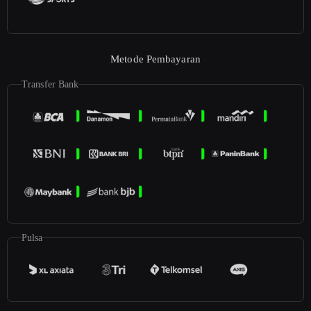
Metode Pembayaran
Transfer Bank
Pulsa