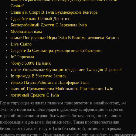
Casino?
Ставки и Спорт В 1win Букмекерской Конторе
Сделайте наш Первый Депозит
Бесперебойный Доступ С Зеркалом 1win
Мобильный вход
самые Популярные Игры 1win В Режиме человека Казино
Live Casino
Следите За Самыми разумеющимися Событиями
In” “прохода
“бонус 500% На банк
такие Уникальные Функции предлагает 1win Для Игроков?
In прохода В Учетную Запись
только Начать Работать в Платформе 1win
главной Преимущества Мобильного Приложения 1win
логичный Средств С 1win
Гарантирующее является главным приоритетом в онлайн-играх, же
1win это понимать. Благодаря надежному шифрованию и строгой
игровой политике игроки быть расслабиться, зная, но их личная
информация и деньги и безопасности. Такая противопоставляя
безопасности делает игру в 1win беззаботной, позволяя игрокам
заиметь удовольствие. Официальном сайт 1win разработан киромарусом