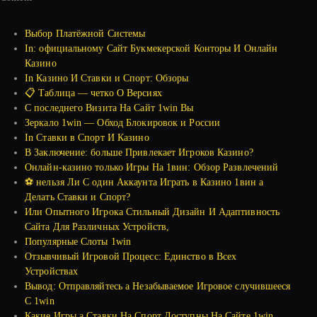
Выбор Платёжной Системы
In: официальному Сайт Букмекерской Конторы И Онлайн
Казино
In Казино И Ставки и Спорт: Обзоры
📋 Таблица — четко О Версиях
С последнего Визита На Сайт 1win Вы
Зеркало 1win — Обход Блокировок и России
In Ставки в Спорт И Казино
В Заключение: больше Привлекает Игроков Казино?
Онлайн-казино только Игры На 1вин: Обзор Развлечений
⚽ нельзя Ли С один Аккаунта Играть в Казино 1вин а
Делать Ставки и Спорт?
Или Опытного Игрока Стильный Дизайн И Адаптивность
Сайта Для Различных Устройств,
Популярные Слоты 1win
Отзывчивый Игровой Процесс: Единство в Всех
Устройствах
Вывод: Отправляйтесь а Незабываемое Игровое случившееся
С 1win
Какие Игры а Ставки На Спорт Доступны На Сайте 1win