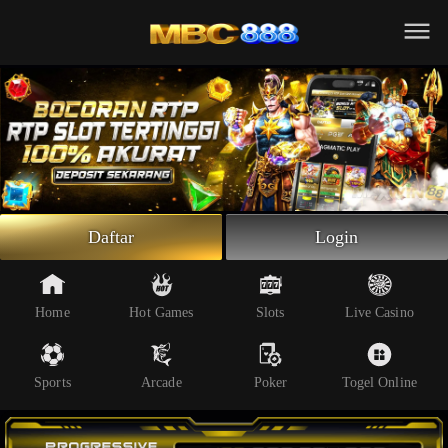
Beranda
Slot Online
Live Casino
Sportsbook
Arcade
Togel Online
Daftar
Login
Poker
Whatsapp
Home
Hot Games
Slots
Live Casino
Telegram
Sports
Arcade
Poker
Togel Online
Livechat