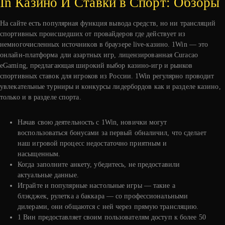
In Казино И Ставки в Спорт: Обзоры
На сайте есть популярная функция вывода средств, но ни трансляций
спортивных происшедших от провайдеров где действует из
немногочисленных источников в браузере live-казино. 1Win — это
онлайн-платформа дли азартных игр, лицензированная Curacao
eGaming, предлагающая широкий выбор казино-игр и рынков
спортивных ставок для игроков из России. 1Win регулярно проводит
увлекательные турниры и конкурсы лидербордов как и разделе казино,
только и в разделе спорта.
Начав свою деятельность с 1Win, новички могут
воспользоваться бонусами за первый обналичил, что сделает
наш игровой процесс недостаточно приятным и
насыщенным.
Когда заполните анкету, убедитесь, не предоставили
актуальные данные.
Играйте и популярные настольные игры — такие а
блэкджек, рулетка а баккара — со профессиональными
дилерами, они общаются с ней через прямую трансляцию.
1 Вин предоставляет своим пользователям доступ к более 50