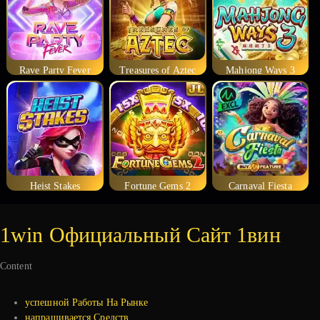
Rave Party Fever
Treasures of Aztec
Mahjong Ways 3
Heist Stakes
Fortune Gems 2
Carnaval Fiesta
1win Официальный Сайт 1вин
Content
успешной Работы На Рынке
напрашивается Средств