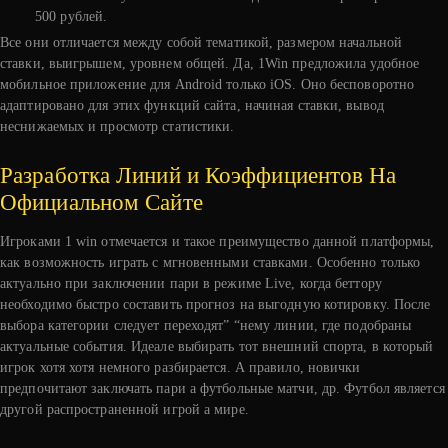
500 рублей.
Все они отличается между собой тематикой, размером начальной
ставки, выигрышем, уровнем общей. Да, 1Win предложила удобное
мобильное приложение для Android только iOS. Оно бесповоротно
адаптировано для этих функций сайта, начиная ставки, вывод
неснижаемых и просмотр статистики.
Разработка Линий и Коэффициентов На
Официальном Сайте
Игроками 1 win отмечается и такое преимущество данной платформы,
как возможность играть с мгновенными ставками. Особенно только
актуально при заключении пари в режиме Live, когда беттору
необходимо быстро составить прогноз на выгодную котировку. После
выбора категории следует переходят” “нему линии, где подобраны
актуальные события. Идеале выбирать тот внешний спорта, в который
игрок хотя хотя немного разбирается. А правило, новички
предпочитают заключать пари а футбольные матчи, др. Футбол является
другой распространенной игрой а мире.