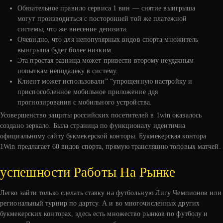
Обязательное правило сервиса 1 вин — снятие выигрыша
могут производиться с посторонней той же платежной
системы, что же внесение депозита.
Очевидно, что для непопулярных видов спорта множитель
выигрыша будет более низким.
Эта простая разница может привести второму неудачным
попыткам неподалеку в систему.
Клиент может использовали” “упрощенную настройку и
приспособленное мобильное приложение ддя
прогнозирования с мобильного устройства.
Усовершенство защиты российских посетителей в 1win оказалось
создано зеркало. Была страница по функционалу идентична
официальному сайту букмекерской конторы. Букмекерская контора
1Win предлагает 60 видов спорта, прямую трансляцию топовых матчей.
успешности Работы На Рынке
Легко зайти только сделать ставку на футбольную Лигу Чемпионов или
региональный турнир по дартсу. А и во многочисленных других
букмекерских конторах, здесь есть множество рынков по футболу и