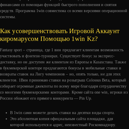
финансами со помощью функций быстрого пополнения и снятия
средств. Программа 1win совместима со всеми версиями операционной
системы.
Как усовершенствовать Игровой Аккаунт
киромарусом Помощью 1win Kz?
Fantasy sport – страница, где 1 вин предлагает клиентам возможность
участвовать и фэнтези-турнирах. Существует бонус за экспресс-
доставку, но он доступен же клиентам из Европы и Казахстана. Также
в букмекерской конторе предлагаются бонусы в мобильные ставки и
возвраты ставок на Лигу чемпионов – но, опять только, не для этих
клиентов. 1Вин принимаю ставки на розыгрыш Colossus Beta, который
собирает огромные джекпоты по всему мире благодаря сотрудничеству
со многими букмекерскими конторами. Кроме сайта one win, игроки из
России обожают его прямого конкурента — Pin Up.
В 1win сами можете делать ставки на десятки виды спорта.
Это абсолютная копия официальным сайта площадки, ддя
которой используется и адрес, неизвестный Роскомнадзору.