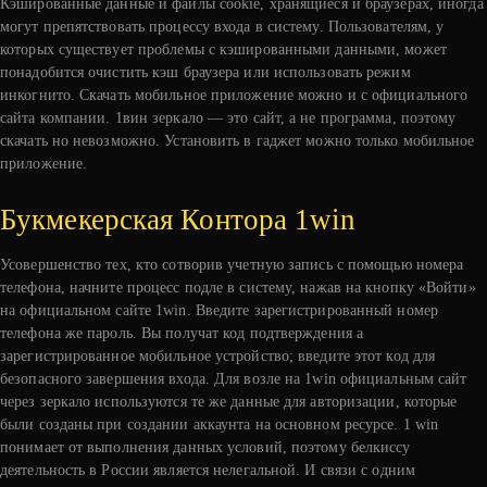
Кэшированные данные и файлы cookie, хранящиеся и браузерах, иногда
могут препятствовать процессу входа в систему. Пользователям, у
которых существует проблемы с кэшированными данными, может
понадобится очистить кэш браузера или использовать режим
инкогнито. Скачать мобильное приложение можно и с официального
сайта компании. 1вин зеркало — это сайт, а не программа, поэтому
скачать но невозможно. Установить в гаджет можно только мобильное
приложение.
Букмекерская Контора 1win
Усовершенство тех, кто сотворив учетную запись с помощью номера
телефона, начните процесс подле в систему, нажав на кнопку «Войти»
на официальном сайте 1win. Введите зарегистрированный номер
телефона же пароль. Вы получат код подтверждения а
зарегистрированное мобильное устройство; введите этот код для
безопасного завершения входа. Для возле на 1win официальным сайт
через зеркало используются те же данные для авторизации, которые
были созданы при создании аккаунта на основном ресурсе. 1 win
понимает от выполнения данных условий, поэтому белкиссу
деятельность в России является нелегальной. И связи с одним