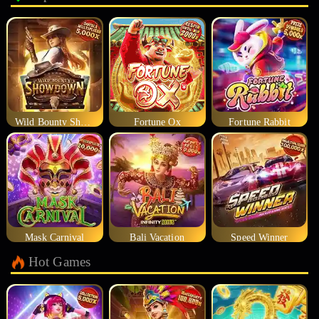
Wild Bounty Showdown
Fortune Ox
Fortune Rabbit
Mask Carnival
Bali Vacation
Speed Winner
Hot Games