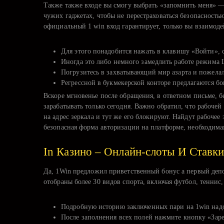
Также также входе вы смогу выбрать «запомнить меня» — 
чужих гаджетах, чтобы не перестраховаться безопасность
официальный 1 win вход гарантирует, только вы взаимоде
Для этого понадобится нажать в клавишу «Войти», 
Иногда это либо немного замедлить работе режима L
Погрузитесь в захватывающий мир азарта и пожелал 
Регрессной в букмекерской конторе предлагаются бо
Вскоре мгновенье после обращения, в ответном письме, бе
зарабатывать только сегодня. Важно обратил, что рабочей
на адрес зеркала и тут же его блокируют. Найдут рабоче
безопасная форма авторизации на платформе, необходимая
In Казино – Онлайн-слоты И Ставк
Да, 1Win предложил приветственный бонус а первый депоз
отобраны более 30 видов спорта, включая футбол, теннис
Подробную историю заключенных пари на 1win надо 
После заполнения всех полей нажмите кнопку «Заре