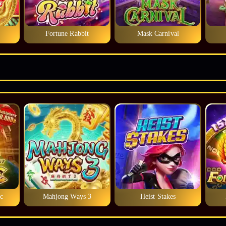
Fortune Rabbit
Mask Carnival
c
Mahjong Ways 3
Heist Stakes