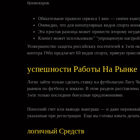
букмекеров.
Обязательное правило сервиса 1 вин — снятие выиг
Очевидно, что для непопулярных видов спорта мно
Эта простая разница может привести второму неуда
Клиент может использовали” “упрощенную настройк
Усовершенство защиты российских посетителей в 1win ок
контора 1Win предлагает 60 видов спорта, прямую транс
успешности Работы На Рынке
Легко зайти только сделать ставку на футбольную Лигу Ч
рынков по футболу и хоккею. В этом разделе расставле
1win только последние бонусные предложениями.
Пополняй счет или выводи выигрыш — и даже переживай о
указанные при регистрации. Еще вы готовы начать делать
логичный Средств