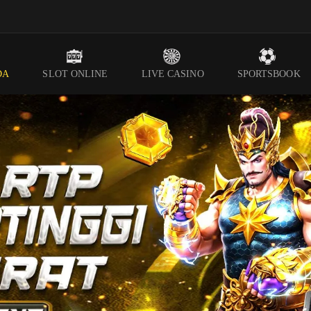
DA
SLOT ONLINE
LIVE CASINO
SPORTSBOOK